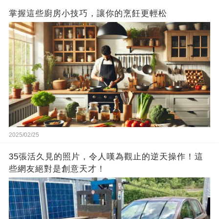
掌握這些廚房小技巧，讓你的烹飪更輕松
2025/02/25
35張活久見的照片，令人嘆為觀止的逆天操作！這
些網友絕對是創意天才！