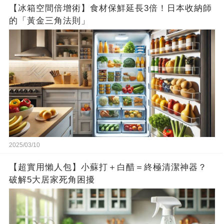
【冰箱空間倍增術】食材保鮮延長3倍！日本收納師
的「黃金三角法則」
2025/03/10
【超實用懶人包】小蘇打＋白醋＝終極清潔神器？
破解5大居家死角困擾