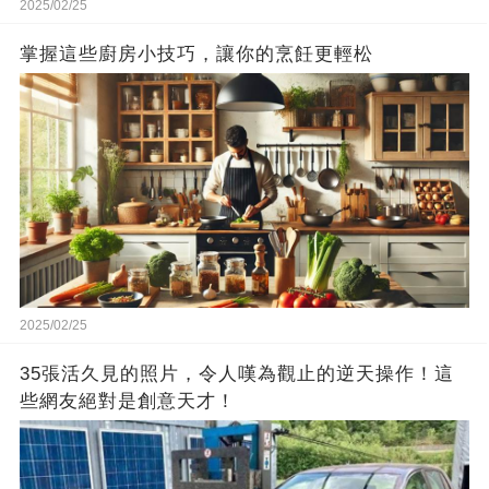
2025/02/25
掌握這些廚房小技巧，讓你的烹飪更輕松
2025/02/25
35張活久見的照片，令人嘆為觀止的逆天操作！這
些網友絕對是創意天才！