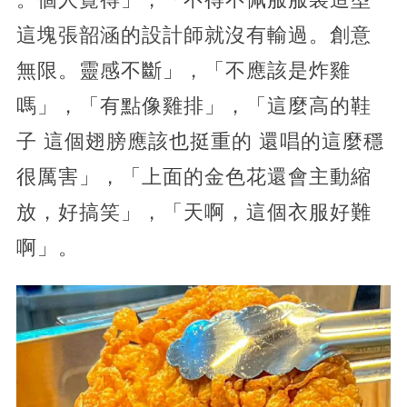
這塊張韶涵的設計師就沒有輸過。創意
無限。靈感不斷」，「不應該是炸雞
嗎」，「有點像雞排」，「這麼高的鞋
子 這個翅膀應該也挺重的 還唱的這麼穩
很厲害」，「上面的金色花還會主動縮
放，好搞笑」，「天啊，這個衣服好難
啊」。