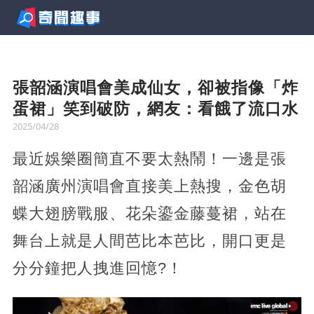
張韶涵演唱會美成仙女，卻被指像「炸
蛋裙」笑到破防，網友：看餓了流口水
2025/04/28
最近娛樂圈簡直不要太熱鬧！一邊是張
韶涵廣州演唱會直接美上熱搜，金色胡
蝶大翅膀戰服、花朵鎏金藤蔓裙，站在
舞台上就是人間芭比本芭比，開口更是
分分鐘把人拽進回憶?！