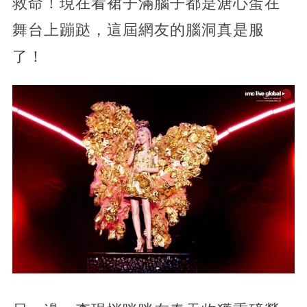
救命！現在看裙子滿腦子都是溏心蛋在
舞台上蹦跶，這屆網友的腦洞真是服
了！