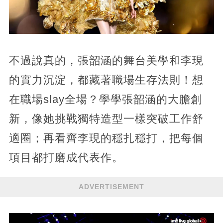
不過說真的，張韶涵的舞台美學和李現
的實力沉淀，都藏著職場生存法則！想
在職場slay全場？學學張韶涵的大膽創
新，像她挑戰獨特造型一樣突破工作舒
適圈；再看齊李現的穩扎穩打，把每個
項目都打磨成代表作。
ADVERTISEMENT