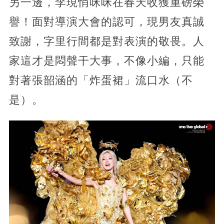
另一邊，李現悄咪咪在春天收獲重磅榮
譽！面對導演大會的認可，現男友真誠
致謝，字里行間都是對表演的敬畏。人
家這才是悶聲干大事，不像小編，只能
對著張韶涵的「炸蛋裙」流口水（不
是）。