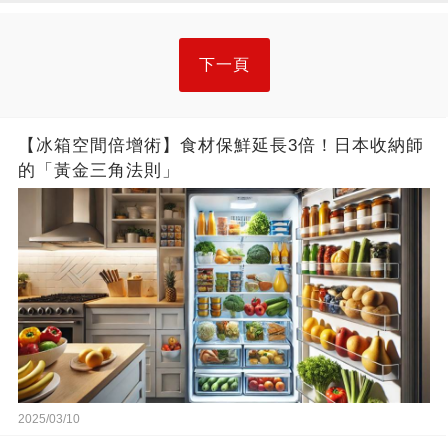
下一頁
【冰箱空間倍增術】食材保鮮延長3倍！日本收納師
的「黃金三角法則」
2025/03/10