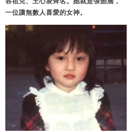
容祖兒、王心凌齊名。她就是張韶涵，
一位讓無數人喜愛的女神。