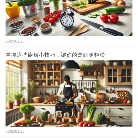
2025/02/25
掌握這些廚房小技巧，讓你的烹飪更輕松
2025/02/25