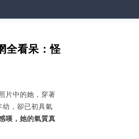
網全看呆：怪
照片中的她，穿著
年幼，卻已初具氣
感嘆，她的氣質真