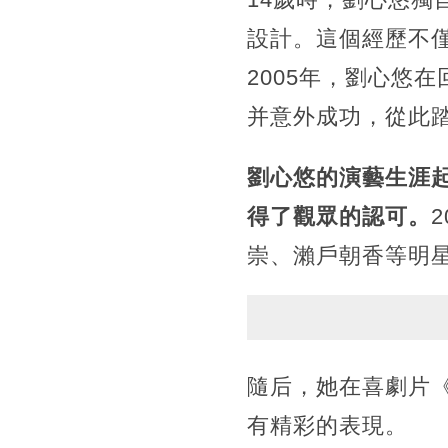
設計。這個經歷不
2005年，劉心悠
并意外成功，從此
劉心悠的演藝生涯
得了觀眾的認可。
崇、瀨戶朝香等明
隨后，她在喜劇片《
有精彩的表現。