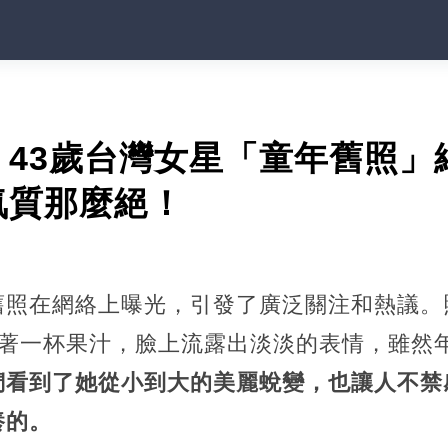
！43歲台灣女星「童年舊照」
氣質那麼絕！
舊照在網絡上曝光，引發了廣泛關注和熱議。
端著一杯果汁，臉上流露出淡淡的表情，雖然
們看到了她從小到大的美麗蛻變，也讓人不禁
養的。