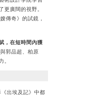
了更廣闊的視野。
阿嫂傳奇》的試鏡，
賦，在短時間內獲
，與郭品超、柏原
力。
影《出埃及記》中都