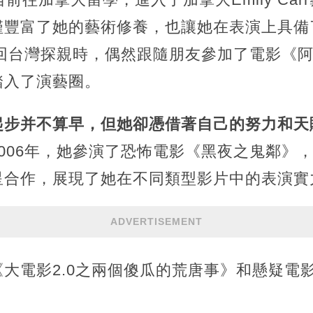
僅豐富了她的藝術修養，也讓她在表演上具備
在回台灣探親時，偶然跟隨朋友參加了電影《
踏入了演藝圈。
起步并不算早，但她卻憑借著自己的努力和天
2006年，她參演了恐怖電影《黑夜之鬼鄰》
星合作，展現了她在不同類型影片中的表演實
ADVERTISEMENT
大電影2.0之兩個傻瓜的荒唐事》和懸疑電