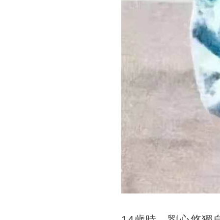
14歲時，劉心悠獨自