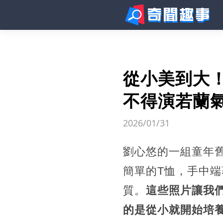
從小美到大
不得演若蘭
2026/01/31
劉心悠的一組童年
簡單的T恤，手中
質。
這些照片讓我
的是從小就開始培