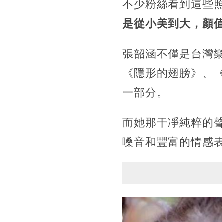
不少粉絲看到這些
是從小美到大，顏
張韶涵不僅是台灣
《隱形的翅膀》、
一部分。
而她那干凈純粹的
嗓音和豐富的情感