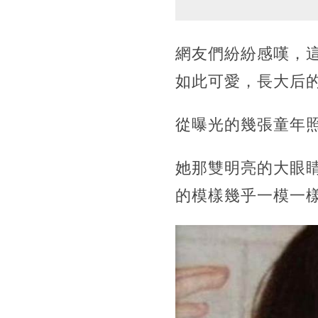
網友們紛紛感嘆，
如此可愛，長大后
從曝光的幾張童年
她那雙明亮的大眼
的模樣幾乎一模一