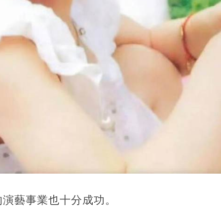
的演藝事業也十分成功。