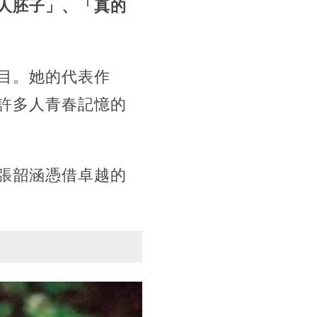
人胚子」、「真的
目。她的代表作
許多人青春記憶的
張韶涵憑借卓越的