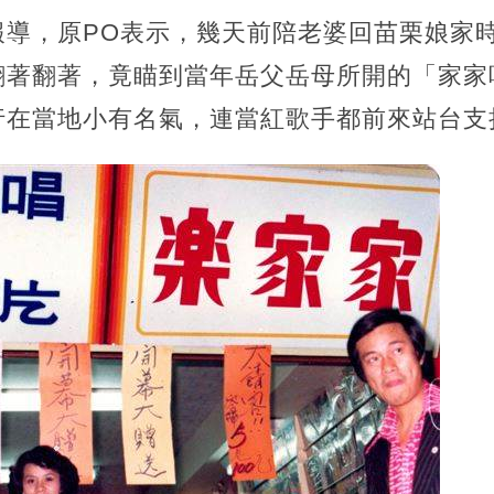
報導，原PO表示，幾天前陪老婆回苗栗娘家
翻著翻著，竟瞄到當年岳父岳母所開的「家家
行在當地小有名氣，連當紅歌手都前來站台支