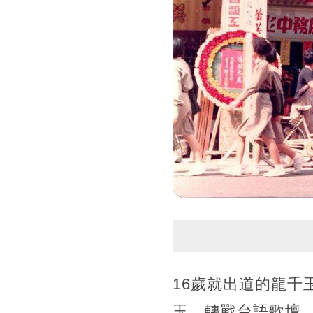
16歲就出道的龍千
玉，轉戰台語歌壇