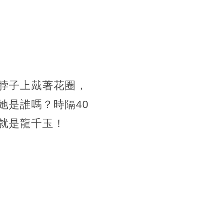
脖子上戴著花圈，
她是誰嗎？時隔40
就是龍千玉！