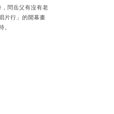
時，問岳父有沒有老
唱片行」的開幕畫
持。