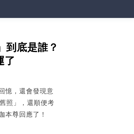
」到底是誰？
運了
回憶，還會發現意
的舊照」，還順便考
咖本尊回應了！