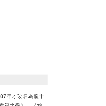
87年才改名為龍千
幸福之戀》、《輸