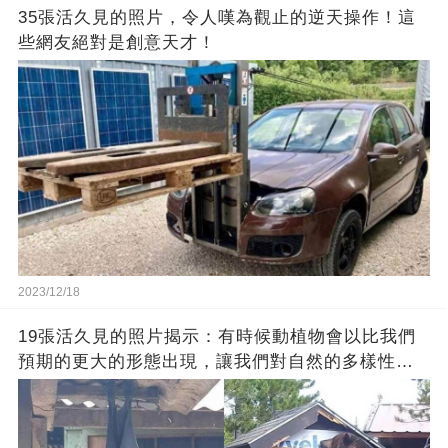
35張活久見的照片，令人嘆為觀止的逆天操作！這
些網友絕對是創意天才！
2023/12/18
19張活久見的照片揭示：有時候動植物會以比我們
預期的更大的形態出現，讓我們對自然的多樣性感
到驚嘆