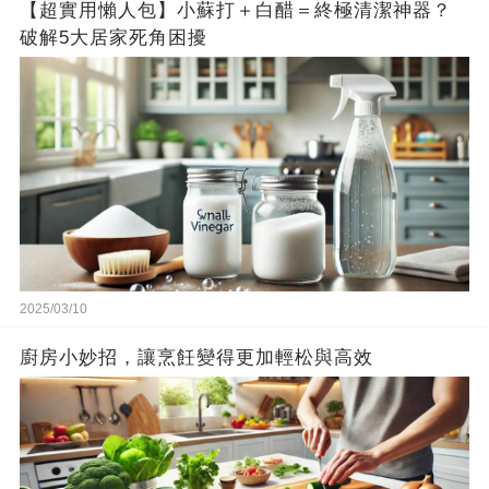
【超實用懶人包】小蘇打＋白醋＝終極清潔神器？
破解5大居家死角困擾
2025/03/10
廚房小妙招，讓烹飪變得更加輕松與高效