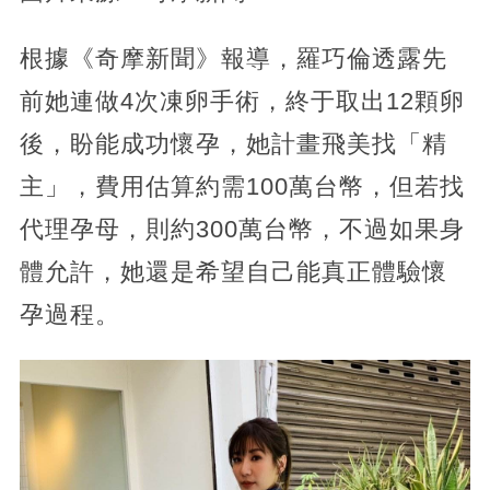
根據《奇摩新聞》報導，羅巧倫透露先
前她連做4次凍卵手術，終于取出12顆卵
後，盼能成功懷孕，她計畫飛美找「精
主」，費用估算約需100萬台幣，但若找
代理孕母，則約300萬台幣，不過如果身
體允許，她還是希望自己能真正體驗懷
孕過程。