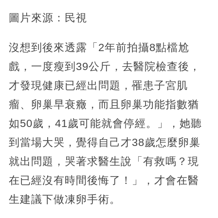
圖片來源：民視
沒想到後來透露「2年前拍攝8點檔尬
戲，一度瘦到39公斤，去醫院檢查後，
才發現健康已經出問題，罹患子宮肌
瘤、卵巢早衰癥，而且卵巢功能指數猶
如50歲，41歲可能就會停經。」，她聽
到當場大哭，覺得自己才38歲怎麼卵巢
就出問題，哭著求醫生說「有救嗎？現
在已經沒有時間後悔了！」，才會在醫
生建議下做凍卵手術。