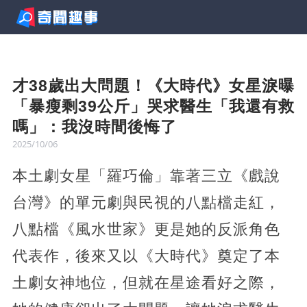
才38歲出大問題！《大時代》女星淚曝
「暴瘦剩39公斤」哭求醫生「我還有救
嗎」：我沒時間後悔了
2025/10/06
本土劇女星「羅巧倫」靠著三立《戲說
台灣》的單元劇與民視的八點檔走紅，
八點檔《風水世家》更是她的反派角色
代表作，後來又以《大時代》奠定了本
土劇女神地位，但就在星途看好之際，