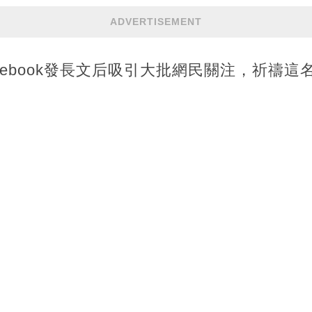
ADVERTISEMENT
cebook發長文后吸引大批網民關注，祈禱這
人妻子的女子通過Facebook發長文，記
訊中對兒子說，這次他可能會晚一點才能回家
話中頻頻囑咐兒子「不要哭」。