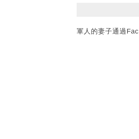
軍人的妻子通過Fa
來。
日前，一名相信是軍
話內容。軍人在視
去打疫苗，還在電