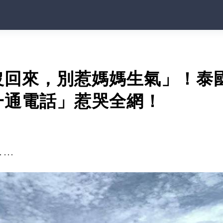
沒回來，別惹媽媽生氣」！泰
一通電話」惹哭全網！
……