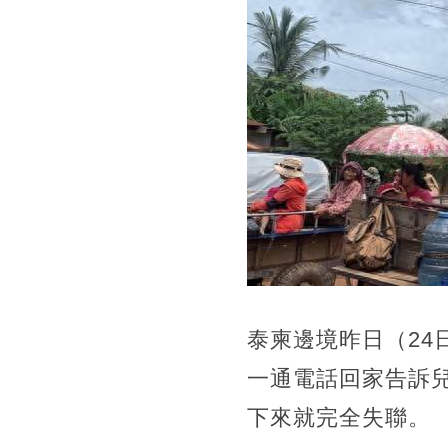
泰柬邊境昨日（2
一通電話回家告訴
下來就完全失聯。