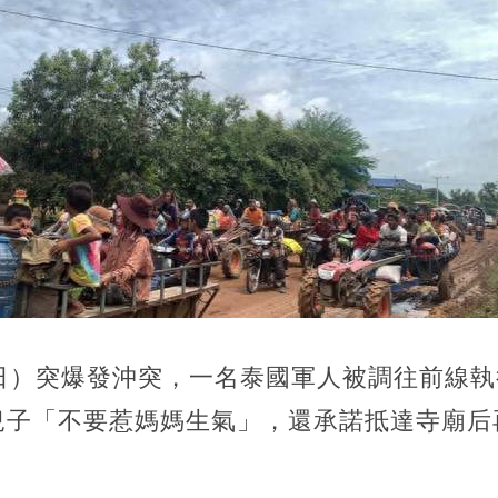
4日）突爆發沖突，一名泰國軍人被調往前線
兒子「不要惹媽媽生氣」，還承諾抵達寺廟后