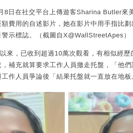
月8日在社交平台上傳遊客Sharina Butle
巨額費用的自述影片，她在影片中用手指比劃
示標誌。（截圖自X@WallStreetApes）
自上傳以來，已收到超過10萬次觀看，有相似經
況，補充就算要求工作人員撤走托盤，「他們
與工作人員爭論後「結果托盤就一直放在地板