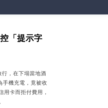
付控「提示字
旅行，在下塌當地酒
座為手機充電，竟被收
結信用卡而拒付費用，
。