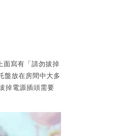
，上面寫有「請勿拔掉
，托盤放在房間中大多
拔掉電源插頭需要