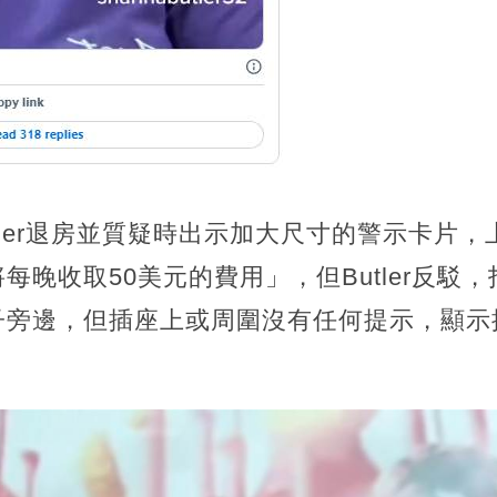
tler退房並質疑時出示加大尺寸的警示卡片
每晚收取50美元的費用」，但Butler反駁
子旁邊，但插座上或周圍沒有任何提示，顯示