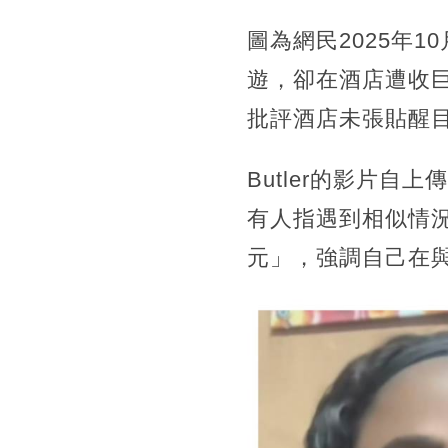
圖為網民2025年10
遊，卻在酒店遭收
批評酒店未張貼醒目警
Butler的影片
有人指遇到相似情
元」，強調自己在