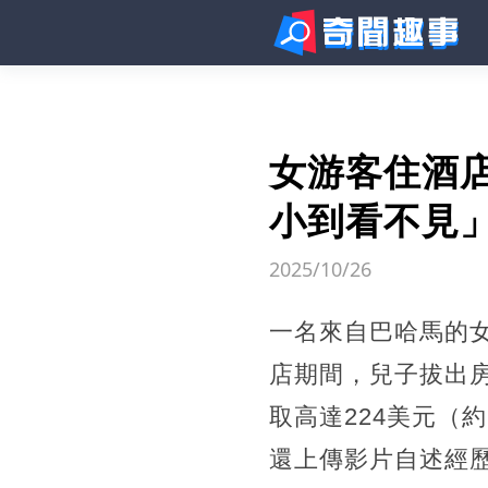
女游客住酒
小到看不見」
2025/10/26
一名來自巴哈馬的
店期間，兒子拔出房
取高達224美元（
還上傳影片自述經