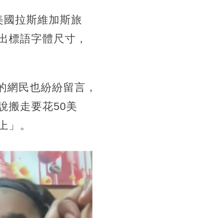
r來美國拉斯維加斯旅
出標語字體尺寸，
歷的網民也紛紛留言，
說搬走要花50美
上」。