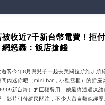
店被收近7千新台幣電費！拒
網怒轟：飯店搶錢​
女遊客今年8月與兒子一起去美國拉斯維加斯
間內迷你吧（mini-bar，小型雪櫃）的插
約6909新台幣）的巨額費用。她最終通過凍
歷，影片引發網民關注，不少人留言類似經歷