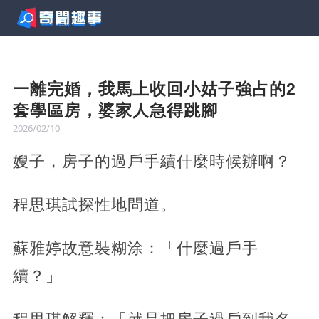
一離完婚，我馬上收回小姑子強占的2
套學區房，婆家人急得跳腳
2026/02/10
嫂子，房子的過戶手續什麼時候辦啊？
程思琪試探性地問道。
蘇雅婷故意裝糊涂：「什麼過戶手
續？」