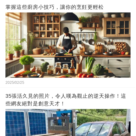
掌握這些廚房小技巧，讓你的烹飪更輕松
2025/02/25
35張活久見的照片，令人嘆為觀止的逆天操作！這
些網友絕對是創意天才！