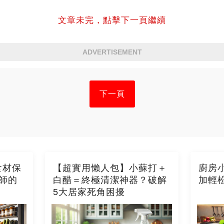
文章未完，點擊下一頁繼續
ADVERTISEMENT
下一頁
食材保
【超實用懶人包】小蘇打＋
廚房
師的
白醋＝終極清潔神器？破解
加輕
5大居家死角困擾