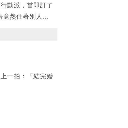
個行動派，當即訂了
房竟然住著別人…
子上一拍：「結完婚