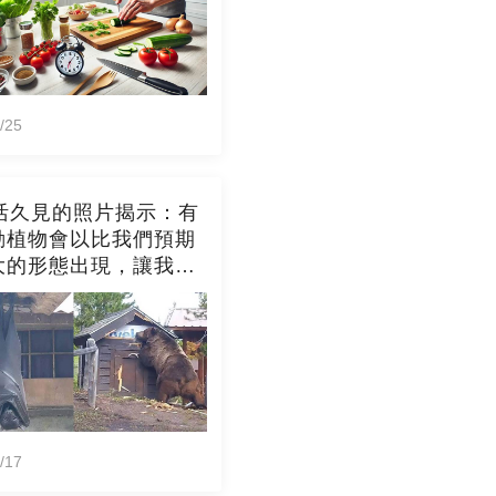
/25
張活久見的照片揭示：有
動植物會以比我們預期
大的形態出現，讓我們
然的多樣性感到驚嘆
/17