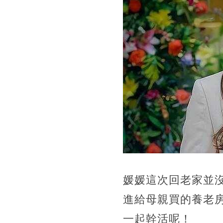
媛媛這次回老家並
進給母親買的養老
一起幹活呢！