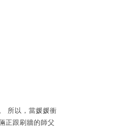
。 所以，當媛媛衝
倆正跟刷牆的師父