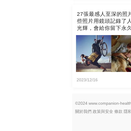
27張最感人至深的照
些照片用鏡頭記錄了
光輝，會給你留下永
象！
2023/12/16
©2024 www.companion-healthy
關於我們
政策與安全
條款
隱