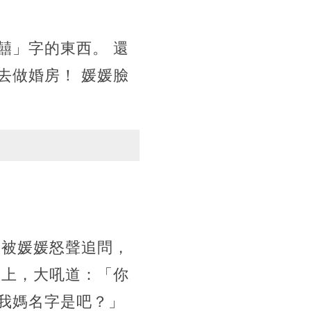
囍」字的東西。 還
去做婚房！ 媛媛臉
，被媛媛怒聲追問，
臉上，大吼道：「你
我媽名字是吧？」