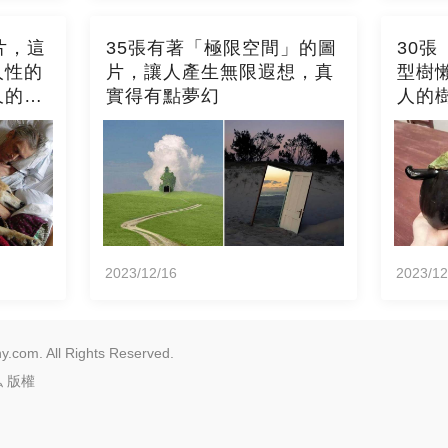
片，這
35張有著「極限空間」的圖
30
人性的
片，讓人產生無限遐想，真
型樹
久的印
實得有點夢幻
人的
2023/12/16
2023/12
.com. All Rights Reserved.
私
版權