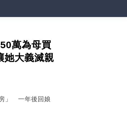
50萬為母買
讓她大義滅親
老房」 一年後回娘