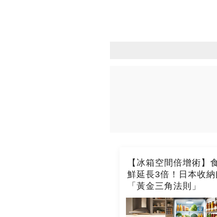
【冰箱空間倍增術】
鮮延長3倍！日本收納
「黃金三角法則」