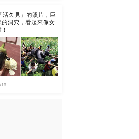
張「活久見」的照片，巨
懶的洞穴，看起來像女
樹！
/16