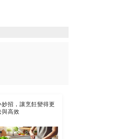
小妙招，讓烹飪變得更
松與高效