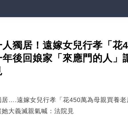
人獨居！遠嫁女兒行孝「花4
一年後回娘家「來應門的人」
見
居….遠嫁女兒行孝「花450萬為母親買養
讓她大義滅親氣喊：法院見