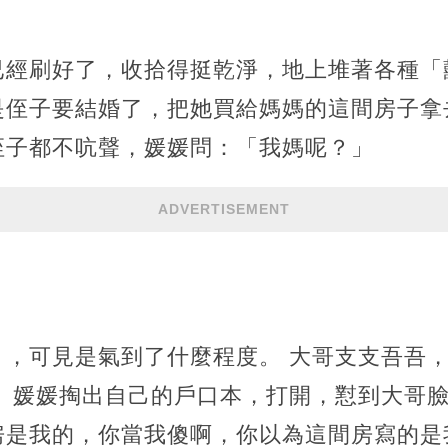
已經刷好了，收拾得挺乾淨，地上堆著各種「
是侄子要結婚了，把她買給媽媽的這間房子拿
侄子都不吭聲，媛媛問：「我媽呢？」
ADVERTISEMENT
」，可見是氣到了什麼程度。 大哥支支吾吾
。 媛媛掏出自己的戶口本，打開，懟到大哥
房是我的，你當我傻啊，你以為這間房寫的是