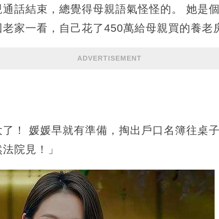
親通話結束，總覺得母親語氣怪怪的。 她是
老家一看，自己花了450萬給母親買的養老
ADVERTISEMENT
大了！ 媛媛早就有準備，掏出戶口名簿往桌
然法院見！」