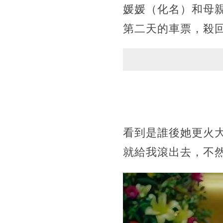
媛媛（化名）和母
第二天的車票，殺回
看到是誰後她更火
就給我滾出去，不