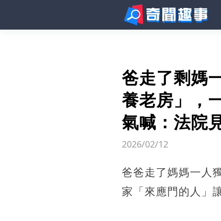
爸走了剩媽一
養老房」，
氣喊：法院
2026/02/12
爸爸走了媽媽一人獨
家「來應門的人」