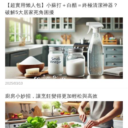
【超實用懶人包】小蘇打＋白醋＝終極清潔神器？
破解5大居家死角困擾
2025/03/10
廚房小妙招，讓烹飪變得更加輕松與高效