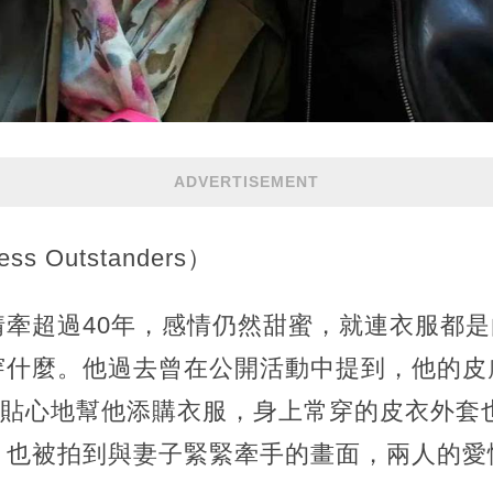
ADVERTISEMENT
s Outstanders）
情牽超過40年，感情仍然甜蜜，就連衣服都
穿什麼。他過去曾在公開活動中提到，他的皮
i便貼心地幫他添購衣服，身上常穿的皮衣外
，也被拍到與妻子緊緊牽手的畫面，兩人的愛