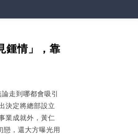
見鍾情」，靠
，無論走到哪都會吸引
出決定將總部設立
事業成就外，黃仁
的初戀，還大方曝光用