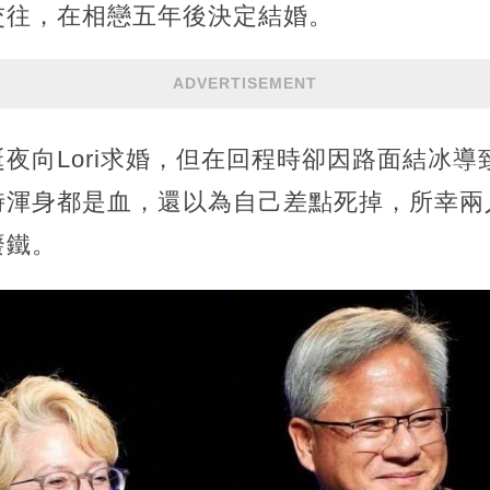
交往，在相戀五年後決定結婚。
ADVERTISEMENT
夜向Lori求婚，但在回程時卻因路面結冰
時渾身都是血，還以為自己差點死掉，所幸兩
廢鐵。