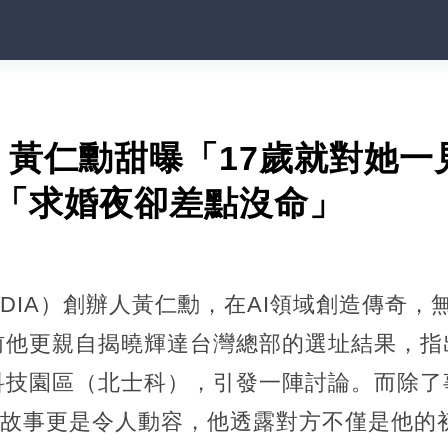
！黃仁勳甜曝「17歲就對她一
功「求婚夜卻差點沒命」
IDIA）創辦人黃仁勳，在AI領域創造傳奇
前他更親自揭曉輝達台灣總部的選址結果，指
科技園區（北士科），引發一陣討論。而除了
愛情故事更是令人動容，他透露對方不僅是他