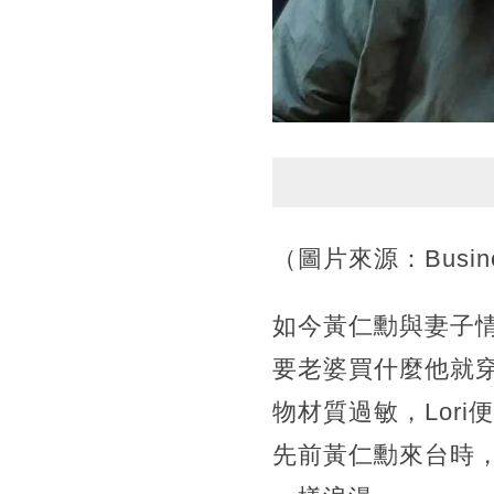
（圖片來源：Busines
如今黃仁勳與妻子
要老婆買什麼他就
物材質過敏，Lor
先前黃仁勳來台時