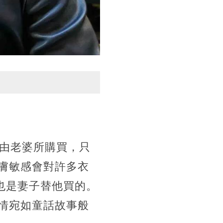
是由老婆所購買，只
膚敏感會對許多衣
套也是妻子替他買的。
情宛如童話故事般