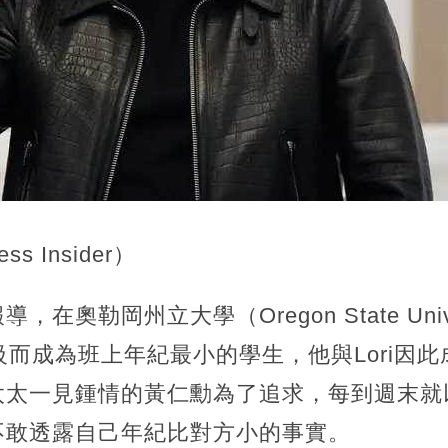
s Insider）
在奧勒岡州立大學（Oregon State Univ
級而成為班上年紀最小的學生，他與Lori因
太太一見鍾情的黃仁勳為了追求，每到週末就
不敢透露自己年紀比對方小的事實。