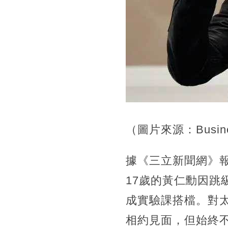
（圖片來源：Busines
據《三立新聞網》報導，
17歲的黃仁勳因跳
成實驗課搭檔。對
相約見面，但始終