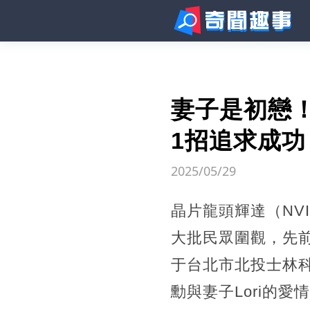
妻子是初戀
1招追求成
2025/05/29
晶片龍頭輝達（NV
大批民眾圍觀，先
于台北市北投士林
勳與妻子Lori的