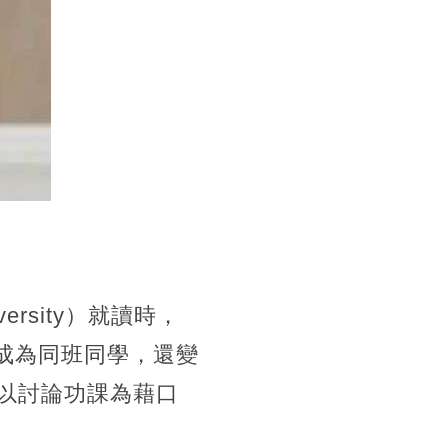
ersity）就讀時，
此成為同班同學，還變
以討論功課為藉口