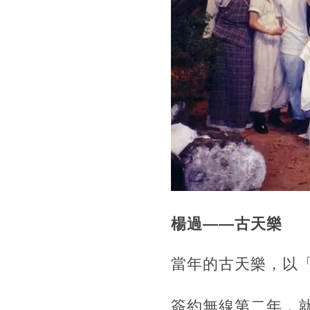
楊過——古天樂
當年的古天樂，以
簽約無線第二年，