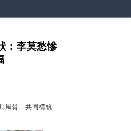
狀：李莫愁慘
福
具風骨，共同構筑