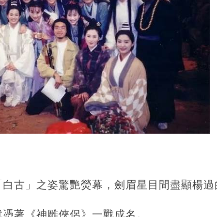
「白古」之姿驚艷熒幕，劍眉星目間盡顯楊過
就憑著《神雕俠侶》一戰成名。