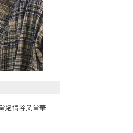
當絕情谷又當華