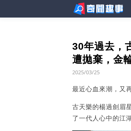
30年過去
遭拋棄，金
2025/03/25
最近心血來潮，又
古天樂的楊過劍眉
了一代人心中的江