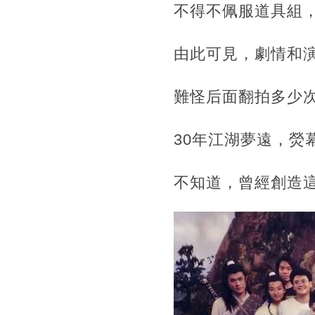
不得不佩服道具組
由此可見，劇情和
難怪后面翻拍多少次
30年江湖夢遠，
不知道，曾經創造