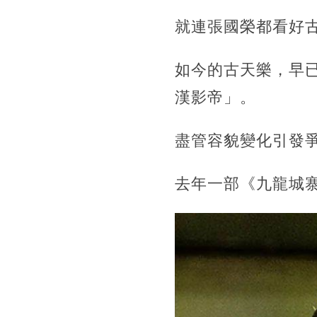
就連張國榮都看好
如今的古天樂，早
漢影帝」。
盡管容貌變化引發
去年一部《九龍城