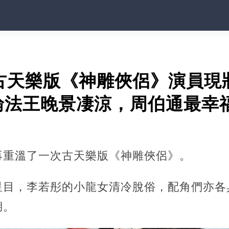
，古天樂版《神雕俠侶》演員現
輪法王晚景凄涼，周伯通最幸
再重溫了一次古天樂版《神雕俠侶》。
星目，李若彤的小龍女清冷脫俗，配角們亦各
湖。