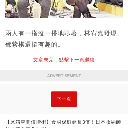
兩人有一搭沒一搭地聊著，林宥嘉發現
鄧紫棋還挺有趣的。
文章未完，點擊下一頁繼續
ADVERTISEMENT
下一頁
【冰箱空間倍增術】食材保鮮延長3倍！日本收納師