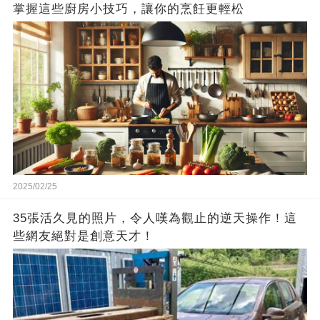
掌握這些廚房小技巧，讓你的烹飪更輕松
2025/02/25
35張活久見的照片，令人嘆為觀止的逆天操作！這
些網友絕對是創意天才！