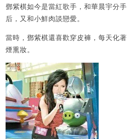
鄧紫棋如今是當紅歌手，和華晨宇分手
后，又和小鮮肉談戀愛。
當時，鄧紫棋還喜歡穿皮褲，每天化著
煙熏妝。