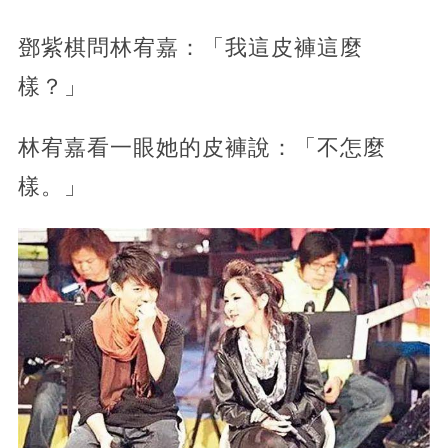
鄧紫棋問林宥嘉：「我這皮褲這麼
樣？」
林宥嘉看一眼她的皮褲說：「不怎麼
樣。」