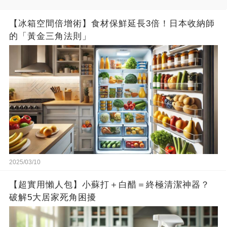
【冰箱空間倍增術】食材保鮮延長3倍！日本收納師
的「黃金三角法則」
2025/03/10
【超實用懶人包】小蘇打＋白醋＝終極清潔神器？
破解5大居家死角困擾