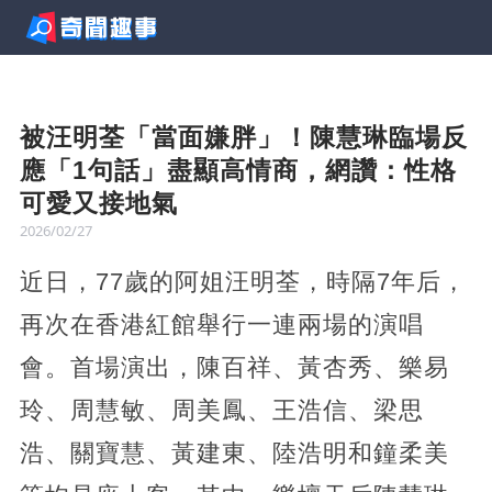
被汪明荃「當面嫌胖」！陳慧琳臨場反
應「1句話」盡顯高情商，網讚：性格
可愛又接地氣
2026/02/27
近日，77歲的阿姐汪明荃，時隔7年后，
再次在香港紅館舉行一連兩場的演唱
會。首場演出，陳百祥、黃杏秀、樂易
玲、周慧敏、周美鳳、王浩信、梁思
浩、關寶慧、黃建東、陸浩明和鐘柔美