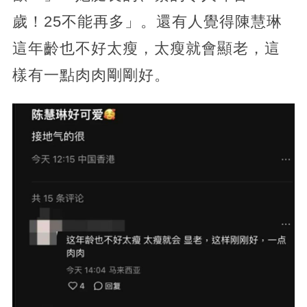
歲！25不能再多」。還有人覺得陳慧琳
這年齡也不好太瘦，太瘦就會顯老，這
樣有一點肉肉剛剛好。