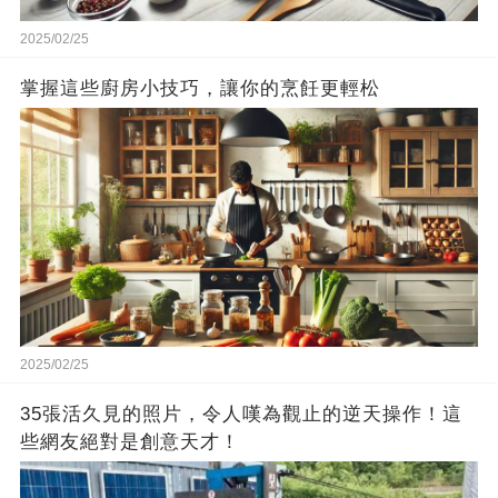
2025/02/25
掌握這些廚房小技巧，讓你的烹飪更輕松
2025/02/25
35張活久見的照片，令人嘆為觀止的逆天操作！這
些網友絕對是創意天才！