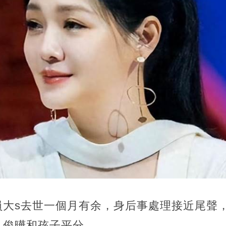
員大s去世一個月有余，身后事處理接近尾聲
具俊曄和孩子平分。