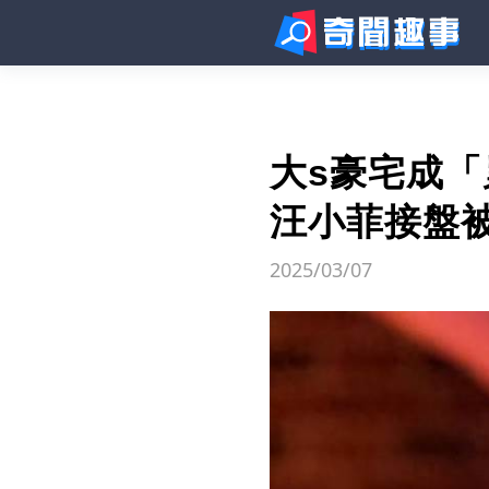
大s豪宅成「
汪小菲接盤
2025/03/07