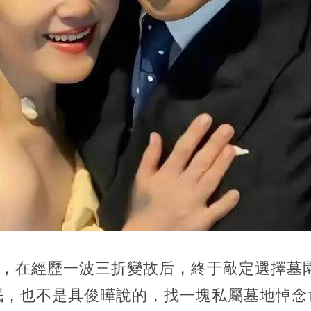
案，在經歷一波三折變故后，終于敲定選擇墓
眠，也不是具俊曄說的，找一塊私屬墓地悼念