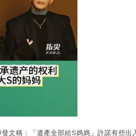
曄發文稱：「遺產全部給S媽媽」許諾有些出