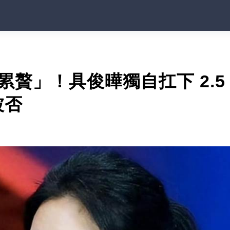
累贅」！具俊曄獨自扛下 2.5
被否