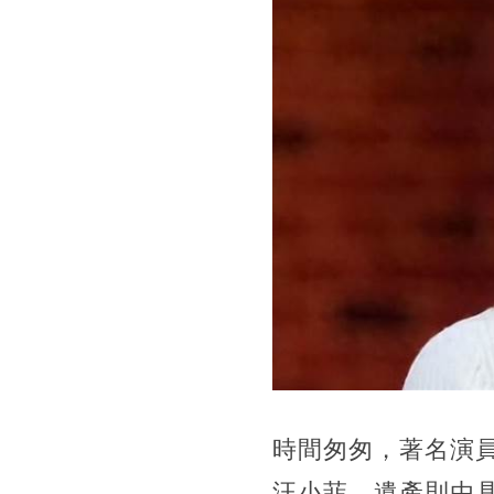
時間匆匆，著名演
汪小菲，遺產則由