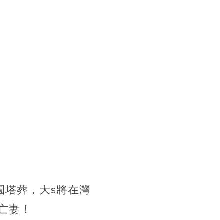
園塔葬，大s將在灣
亡妻！