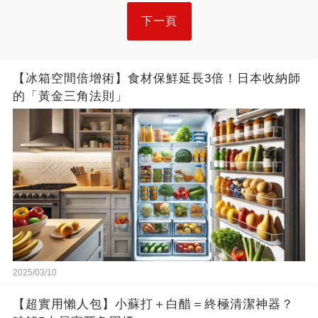
下一頁
【冰箱空間倍增術】食材保鮮延長3倍！日本收納師
的「黃金三角法則」
2025/03/10
【超實用懶人包】小蘇打＋白醋＝終極清潔神器？