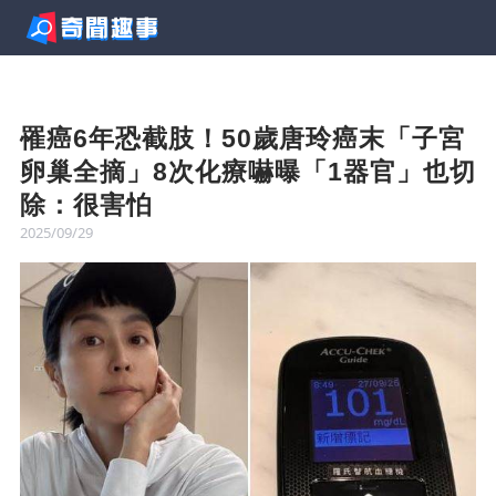
罹癌6年恐截肢！50歲唐玲癌末「子宮
卵巢全摘」8次化療嚇曝「1器官」也切
除：很害怕
2025/09/29