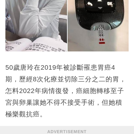
50歲唐玲在2019年被診斷罹患胃癌4
期，歷經8次化療並切除三分之二的胃，
怎料2022年病情復發，癌細胞轉移至子
宮與卵巢讓她不得不接受手術，但她積
極樂觀抗癌。
ADVERTISEMENT