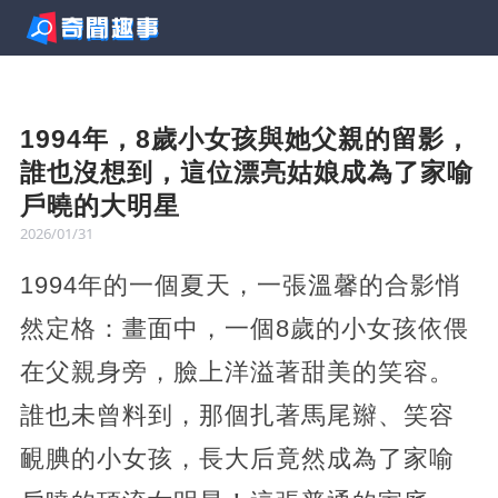
1994年，8歲小女孩與她父親的留影，
誰也沒想到，這位漂亮姑娘成為了家喻
戶曉的大明星
2026/01/31
1994年的一個夏天，一張溫馨的合影悄
然定格：畫面中，一個8歲的小女孩依偎
在父親身旁，臉上洋溢著甜美的笑容。
誰也未曾料到，那個扎著馬尾辮、笑容
靦腆的小女孩，長大后竟然成為了家喻