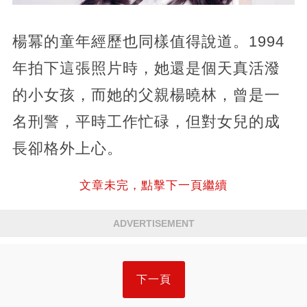
楊冪的童年經歷也同樣值得說道。1994
年拍下這張照片時，她還是個天真活潑
的小女孩，而她的父親楊曉林，曾是一
名刑警，平時工作忙碌，但對女兒的成
長卻格外上心。
文章未完，點擊下一頁繼續
ADVERTISEMENT
下一頁