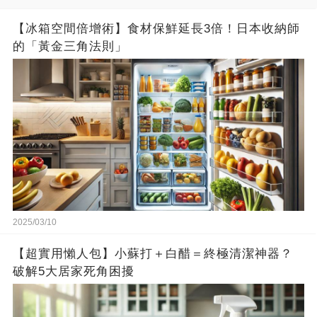
【冰箱空間倍增術】食材保鮮延長3倍！日本收納師
的「黃金三角法則」
2025/03/10
【超實用懶人包】小蘇打＋白醋＝終極清潔神器？
破解5大居家死角困擾