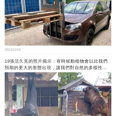
2023/12/18
19張活久見的照片揭示：有時候動植物會以比我們
預期的更大的形態出現，讓我們對自然的多樣性感
到驚嘆