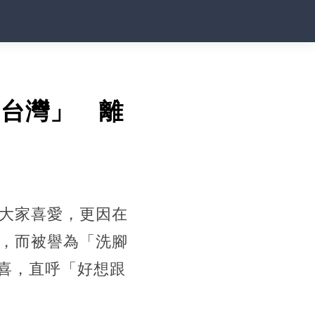
身台灣」 離
受大家喜愛，更因在
」，而被譽為「洗腳
喜，直呼「好想跟