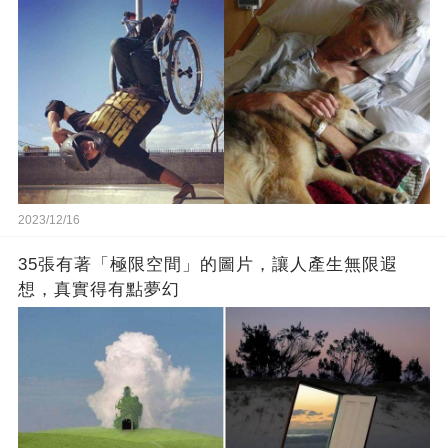
2023/12/16
35張有著「極限空間」的圖片，讓人產生無限遐
想，真實得有點夢幻