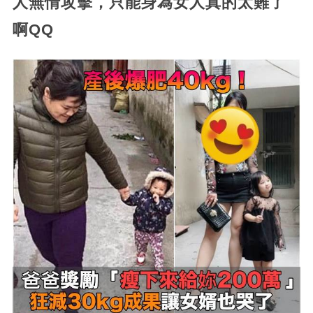
人無情攻擊，只能身為女人真的太難了
啊QQ