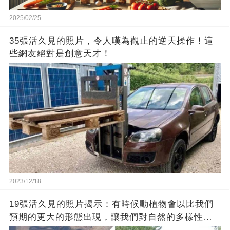
2025/02/25
35張活久見的照片，令人嘆為觀止的逆天操作！這
些網友絕對是創意天才！
2023/12/18
19張活久見的照片揭示：有時候動植物會以比我們
預期的更大的形態出現，讓我們對自然的多樣性感
到驚嘆