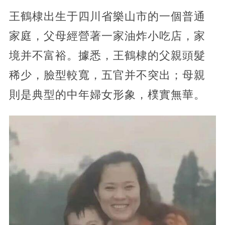
王鶴棣出生于四川省樂山市的一個普通
家庭，父母經營著一家油炸小吃店，家
境并不富裕。據悉，王鶴棣的父親頭髮
稀少，臉型較寬，五官并不突出；母親
則是典型的中年婦女形象，樸實無華。