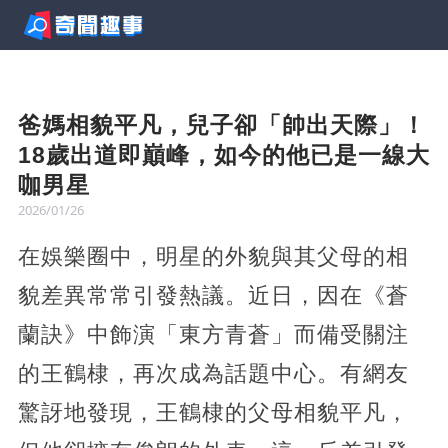
爸媽相貌平凡，兒子卻「帥出天際」！
18歲出道即巔峰，如今的他已是一線大
咖男星
2026/01/26
在娛樂圈中，明星的外貌與其父母的相
貌差異常常引發熱議。近日，因在《蒼
蘭訣》中飾演「東方青蒼」而備受關注
的王鶴棣，再次成為話題中心。有網友
驚訝地發現，王鶴棣的父母相貌平凡，