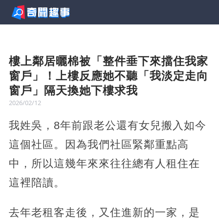
樓上鄰居曬棉被「整件垂下來擋住我家
窗戶」！上樓反應她不聽「我淡定走向
窗戶」隔天換她下樓求我
2026/02/12
我姓吳，8年前跟老公還有女兒搬入如今
這個社區。因為我們社區緊鄰重點高
中，所以這幾年來來往往總有人租住在
這裡陪讀。
去年老租客走後，又住進新的一家，是