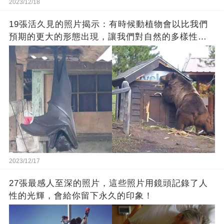
2023/12/18
19張活久見的照片揭示：有時候動植物會以比我們
預期的更大的形態出現，讓我們對自然的多樣性感
到驚嘆
2023/12/17
27張最感人至深的照片，這些照片用鏡頭記錄了人
性的光輝，會給你留下永久的印象！