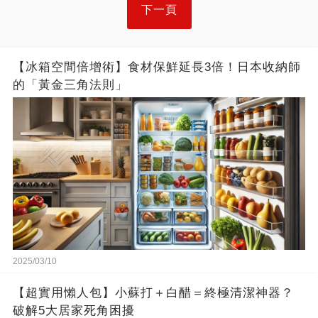
下一頁
【冰箱空間倍增術】食材保鮮延長3倍！日本收納師
的「黃金三角法則」
2025/03/10
【超實用懶人包】小蘇打＋白醋＝終極清潔神器？
破解5大居家死角困擾