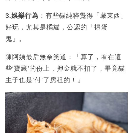
3.娛樂行為
：有些貓純粹覺得「藏東西」
好玩，尤其是橘貓，公認的「搗蛋
鬼」。
陳阿姨最后無奈笑道：「算了，看在這
些‘寶藏’的份上，押金就不扣了，畢竟貓
主子也是‘付’了房租的！」