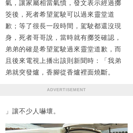
氣，讓家屬相當氣憤，發文表示經過擲
筊後，死者希望駕駛可以過來靈堂道
歉；等了很長一段時間，駕駛都還沒現
身，死者哥哥說，當時就有擲筊確認，
弟弟的確是希望駕駛過來靈堂道歉，而
且後來電視上播出該則新聞時：「我弟
弟就突發爐，香腳從香爐裡面燒斷。
ADVERTISEMENT
」讓不少人嚇壞。