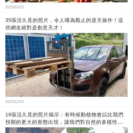
2025/02/25
35張活久見的照片，令人嘆為觀止的逆天操作！這
些網友絕對是創意天才！
2023/12/18
19張活久見的照片揭示：有時候動植物會以比我們
預期的更大的形態出現，讓我們對自然的多樣性感
到驚嘆