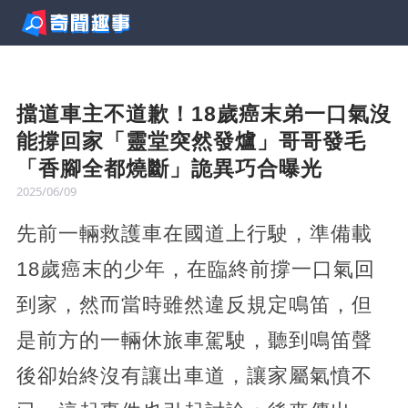
擋道車主不道歉！18歲癌末弟一口氣沒
能撐回家「靈堂突然發爐」哥哥發毛
「香腳全都燒斷」詭異巧合曝光
2025/06/09
先前一輛救護車在國道上行駛，準備載
18歲癌末的少年，在臨終前撐一口氣回
到家，然而當時雖然違反規定鳴笛，但
是前方的一輛休旅車駕駛，聽到鳴笛聲
後卻始終沒有讓出車道，讓家屬氣憤不