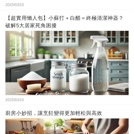
2025/03/10
【超實用懶人包】小蘇打＋白醋＝終極清潔神器？
破解5大居家死角困擾
2025/03/10
廚房小妙招，讓烹飪變得更加輕松與高效