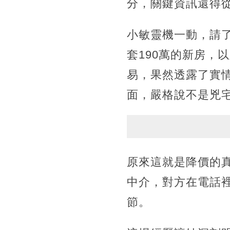
分，關鍵資訊還得
小敏靈機一動，請
套190萬的新房，
易，果然透露了實
面，嚴格說不是兇
原來這就是降價的
中介，對方在電話
節。