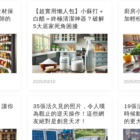
食材保
【超實用懶人包】小蘇打＋
廚房
師的
白醋＝終極清潔神器？破解
加輕
5大居家死角困擾
2025/03/10
2025/02
，讓你
35張活久見的照片，令人嘆
19
為觀止的逆天操作！這些網
時候
友絕對是創意天才！
的更
對自