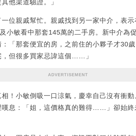
從其他渠道驗證。」
了一位親戚幫忙。親戚找到另一家中介，表示
以及小敏看中那套145萬的二手房。新中介為
情：「那套便宜的房，之前住的小夥子才30
宅，但很多買家忌諱這個……」
ADVERTISEMENT
真相！小敏倒吸一口涼氣，慶幸自己沒有衝動
裡嘆息：「姐，這價格真的難得……」卻始終