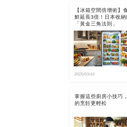
【冰箱空間倍增術】
鮮延長3倍！日本收納
「黃金三角法則」
2025/03/10
掌握這些廚房小技巧
的烹飪更輕松