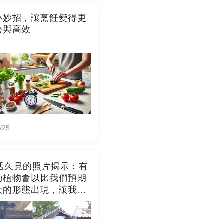
小妙招，讓烹飪變得更
松與高效
/25
張活久見的照片揭示：有
動植物會以比我們預期
大的形態出現，讓我們
然的多樣性感到驚嘆