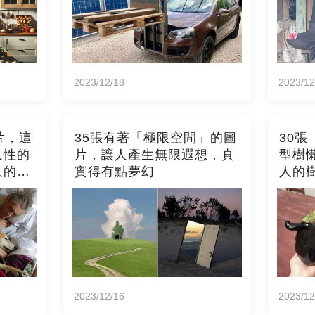
2023/12/18
2023/12
片，這
35張有著「極限空間」的圖
30
人性的
片，讓人產生無限遐想，真
型樹
久的印
實得有點夢幻
人的
2023/12/16
2023/12