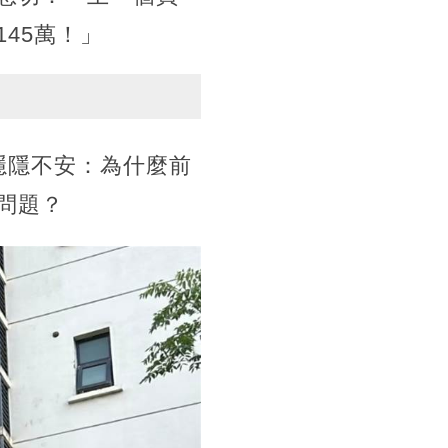
45萬！」
隱隱不安：為什麼前
問題？