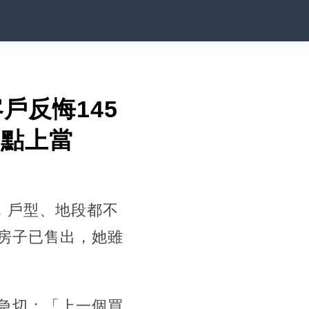
戶反悔145
差點上當
，戶型、地段都不
房子已售出，她雖
急切：「上一個買