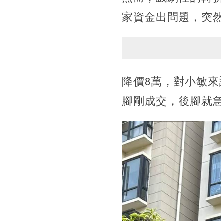
家資金出問題，突然
降價8萬，對小敏
腳剛成交，後腳就