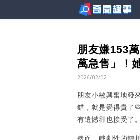
朋友嫌153
萬急售」！
2026/02/02
朋友小敏興奮地發來
錯，就是覺得貴了
有遺憾卻也接受了
然而，戲劇性的轉