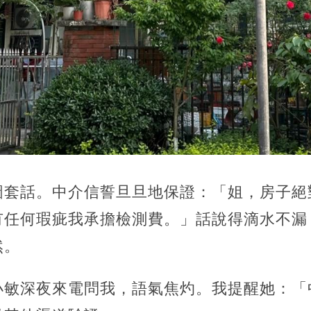
圖套話。中介信誓旦旦地保證：「姐，房子絕
有任何瑕疵我承擔檢測費。」話說得滴水不漏
然。
小敏深夜來電問我，語氣焦灼。我提醒她：「