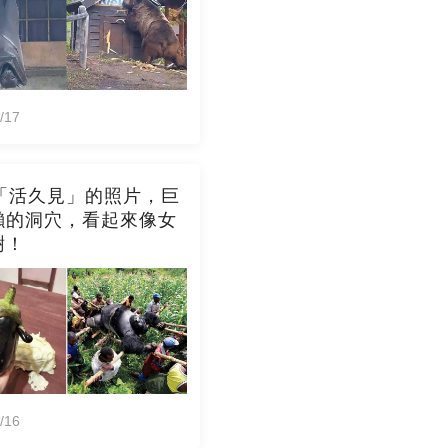
/17
張「活久見」的照片，巨
懶的洞穴，看起來像女
樹！
/16