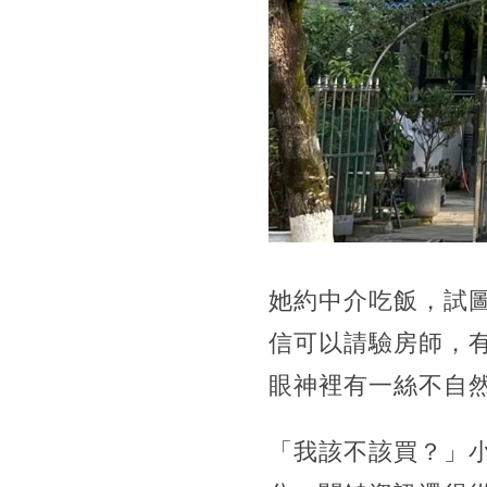
她約中介吃飯，試
信可以請驗房師，
眼神裡有一絲不自
「我該不該買？」