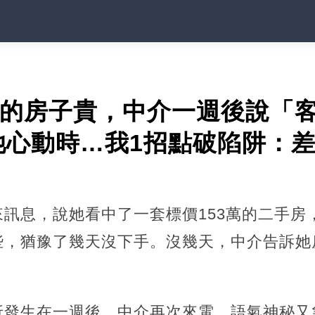
萬的房子貴，中介一週後說「客
她心動時…我1招點破陷阱：
訊息，說她看中了一套標價153萬的二手房
些，猶豫了幾天沒下手。沒幾天，中介告訴她
。
折發生在一週後。中介再次來電，語氣神秘又