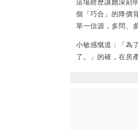
這場經歷讓她深刻
個「巧合」的降價
單一信源，多問、
小敏感慨道：「為
了。」的確，在房