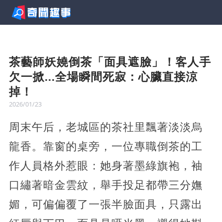
茶藝師妖嬈倒茶「面具遮臉」！客人手
欠一掀...全場瞬間死寂：心臟直接涼
掉！
2026/01/23
周末午后，老城區的茶社里飄著淡淡烏
龍香。靠窗的桌旁，一位專職倒茶的工
作人員格外惹眼：她身著墨綠旗袍，袖
口繡著暗金雲紋，舉手投足都帶三分嫵
媚，可偏偏覆了一張半臉面具，只露出