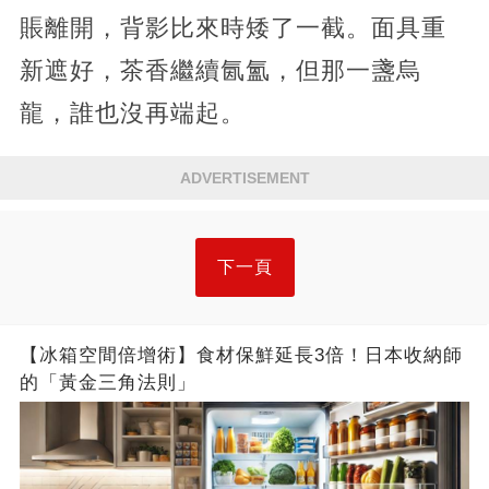
賬離開，背影比來時矮了一截。面具重
新遮好，茶香繼續氤氳，但那一盞烏
龍，誰也沒再端起。
ADVERTISEMENT
下一頁
【冰箱空間倍增術】食材保鮮延長3倍！日本收納師
的「黃金三角法則」