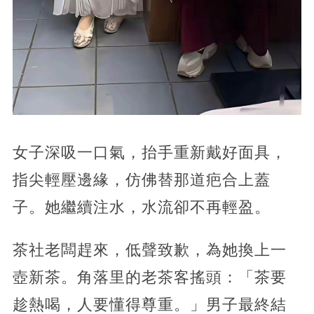
女子深吸一口氣，抬手重新戴好面具，
指尖輕壓邊緣，仿佛替那道疤合上蓋
子。她繼續注水，水流卻不再輕盈。
茶社老闆趕來，低聲致歉，為她換上一
壺新茶。角落里的老茶客搖頭：「茶要
趁熱喝，人要懂得尊重。」男子最終結