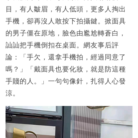
目，有人皺眉，有人低頭，更多人掏出
手機，卻再沒人敢按下拍攝鍵。掀面具
的男子僵在原地，臉色由尷尬轉蒼白，
訕訕把手機倒扣在桌面。網友事后評
論：「手欠，還拿手機拍，經過同意了
嗎？」「戴面具也要化妝，就是防這種
手賤的人。」一句句像針，扎得人心發
涼。