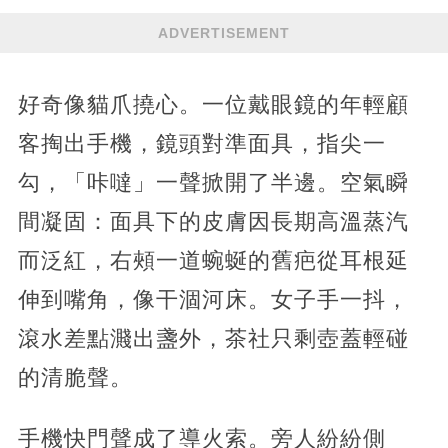
ADVERTISEMENT
好奇像貓爪撓心。一位戴眼鏡的年輕顧
客掏出手機，鏡頭對準面具，指尖一
勾，「咔噠」一聲掀開了半邊。空氣瞬
間凝固：面具下的皮膚因長期高溫蒸汽
而泛紅，右頰一道蜿蜒的舊疤從耳根延
伸到嘴角，像干涸河床。女子手一抖，
滾水差點濺出盞外，茶社只剩壺蓋輕碰
的清脆聲。
手機快門聲成了導火索。旁人紛紛側