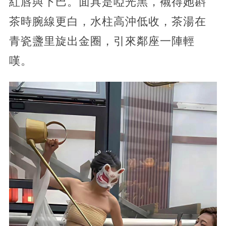
紅唇與下巴。面具是啞光黑，襯得她斟
茶時腕線更白，水柱高沖低收，茶湯在
青瓷盞里旋出金圈，引來鄰座一陣輕
嘆。