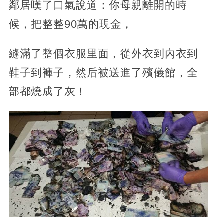
鄰居嘆了口氣說道：你母親離開的時
候，把整整90萬的現金，
縫滿了整個衣服里面，從外衣到內衣到
鞋子到褲子，然后被送進了殯儀館，全
部都燒成了灰！