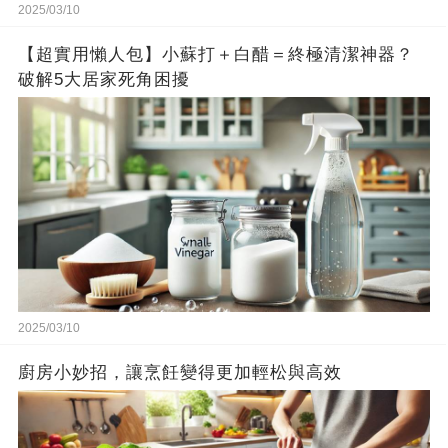
2025/03/10
【超實用懶人包】小蘇打＋白醋＝終極清潔神器？
破解5大居家死角困擾
2025/03/10
廚房小妙招，讓烹飪變得更加輕松與高效