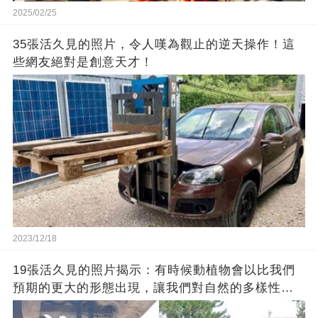
2025/02/25
35張活久見的照片，令人嘆為觀止的逆天操作！這
些網友絕對是創意天才！
2023/12/18
19張活久見的照片揭示：有時候動植物會以比我們
預期的更大的形態出現，讓我們對自然的多樣性感
到驚嘆