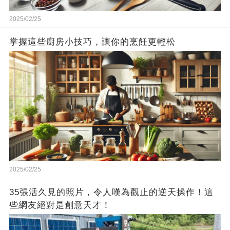
2025/02/25
掌握這些廚房小技巧，讓你的烹飪更輕松
2025/02/25
35張活久見的照片，令人嘆為觀止的逆天操作！這
些網友絕對是創意天才！