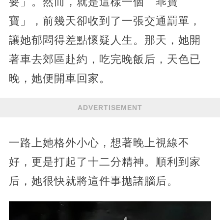
要」。然而，就是這樣一個「乖寶
寶」，前幾天卻收到了一張交通罰單，
讓她郁悶得差點懷疑人生。那天，她開
著車去郊區赴約，吃完晚飯后，天色已
晚，她便開車回家。
ADVERTISEMENT
一路上她格外小心，想著晚上視線不
好，更是打起了十二分精神。順利到家
后，她很快就將這件事拋諸腦后。