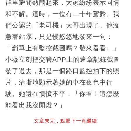
群里瞬間熱鬧起來，大家紛紛表示同情
和不解。這時，一位有二十年駕齡、我
們公認的「老司機」大哥出現了。他沒
急著站隊，只是慢悠悠地發來一句：
「罰單上有監控截圖嗎？發來看看。」
小薇立刻把交管APP上的違章記錄截圖
發了過去，那是一個路口監控拍下的照
片，清晰地顯示著她的車在夜色中行
駛。她還在憤憤不平：「你看！這怎麼
能看出我沒開燈？」
文章未完，點擊下一頁繼續