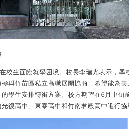
報
名在校生面臨就學困境。校長李瑞光表示，學
積極與竹苗區私立高職展開協商，希望能為美
科的學生安排轉銜方案。校方期望在6月中旬
的光復高中、東泰高中和竹南君毅高中進行協