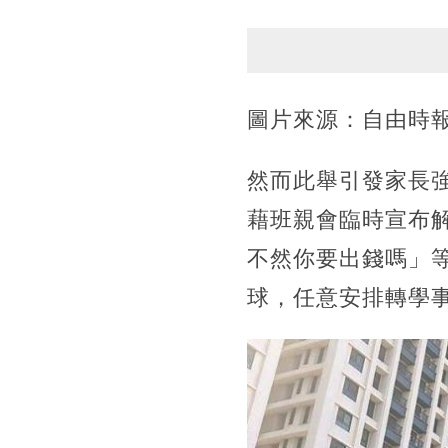
圖片來源：自由時
然而此舉引發家長
藉班親會臨時宣布
不然你要出錢嗎」
球，任意安排轉學