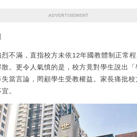
ADVERTISEMENT
報
強烈不滿，直指校方未依12年國教體制正常
解散。更令人氣憤的是，校方竟對學生說出「
等失當言論，罔顧學生受教權益。家長痛批校
事宜。