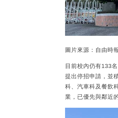
圖片來源：自由時
目前校內仍有133
提出停招申請，並
科、汽車科及餐飲
業，已優先與鄰近