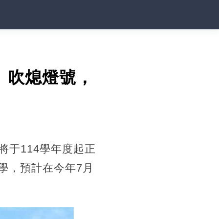
」吹熄燈號，
將于114學年度起正
學，預計在今年7月