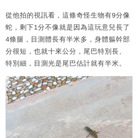
從他拍的視訊看，這條奇怪生物有9分像
蛇，剩下1分不像就是因為這玩意兒長了
4條腿，目測體長有半米多，身體軀幹部
分很短，也就十來公分，尾巴特別長、
特別細，目測光是尾巴估計就有半米。