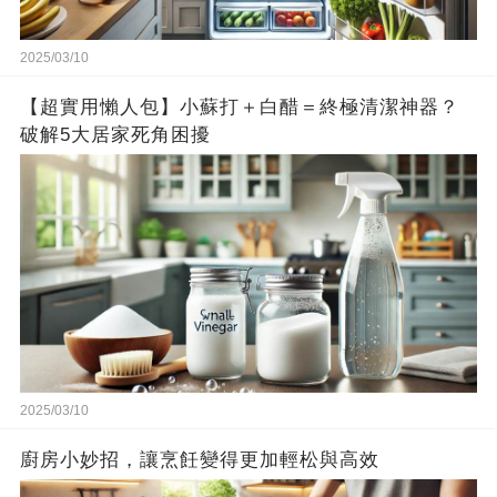
2025/03/10
【超實用懶人包】小蘇打＋白醋＝終極清潔神器？
破解5大居家死角困擾
2025/03/10
廚房小妙招，讓烹飪變得更加輕松與高效