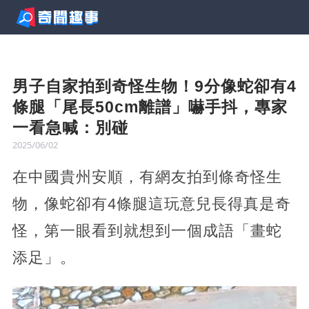
男子自家拍到奇怪生物！9分像蛇卻有4
條腿「尾長50cm離譜」嚇手抖，專家
一看急喊：別碰
2025/06/02
在中國貴州安順，有網友拍到條奇怪生
物，像蛇卻有4條腿這玩意兒長得真是奇
怪，第一眼看到就想到一個成語「畫蛇
添足」。