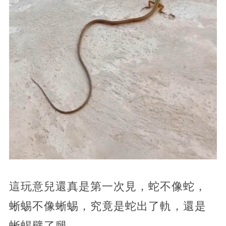
這玩意兒還真是第一次見，蛇不像蛇，
蜥蜴不像蜥蜴，究竟是蛇出了軌，還是
蜥蜴劈了腿。