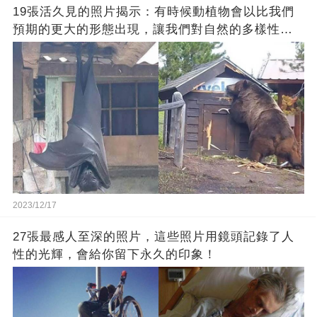
19張活久見的照片揭示：有時候動植物會以比我們
預期的更大的形態出現，讓我們對自然的多樣性感
到驚嘆
2023/12/17
27張最感人至深的照片，這些照片用鏡頭記錄了人
性的光輝，會給你留下永久的印象！