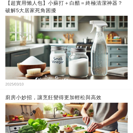
【超實用懶人包】小蘇打＋白醋＝終極清潔神器？
破解5大居家死角困擾
2025/03/10
廚房小妙招，讓烹飪變得更加輕松與高效