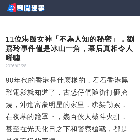
11位港圈女神「不為人知的秘密」，劉
嘉玲事件僅是冰山一角，幕后真相令人
唏噓
2026/02/28
90年代的香港是什麼樣的，看看香港黑
幫電影就知道了，古惑仔們隨街打砸搶
燒，沖進富豪明星的家里，綁架勒索，
在夜幕的籠罩下，幾百伙人械斗火拼，
甚至在光天化日之下和警察槍戰，都是