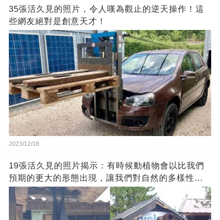
35張活久見的照片，令人嘆為觀止的逆天操作！這
些網友絕對是創意天才！
2023/12/18
19張活久見的照片揭示：有時候動植物會以比我們
預期的更大的形態出現，讓我們對自然的多樣性感
到驚嘆