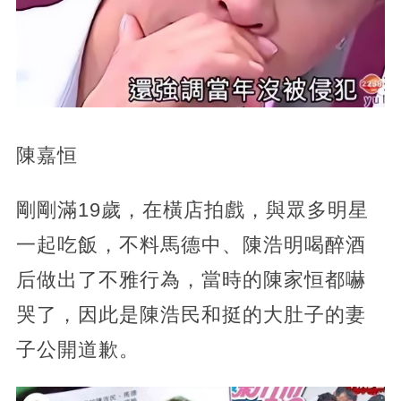
陳嘉恒
剛剛滿19歲，在橫店拍戲，與眾多明星
一起吃飯，不料馬德中、陳浩明喝醉酒
后做出了不雅行為，當時的陳家恒都嚇
哭了，因此是陳浩民和挺的大肚子的妻
子公開道歉。