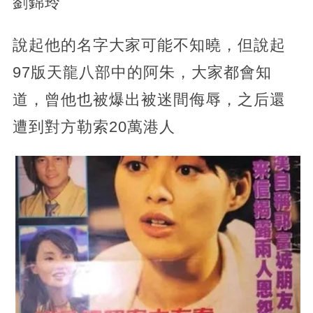
劉錦玲
說起他的名字大家可能不知曉，但說起
97版天龍八部中的阿朱，大家都會知
道，曾他也被爆出被迷間侮辱，之后還
遭到對方勒索20萬港人