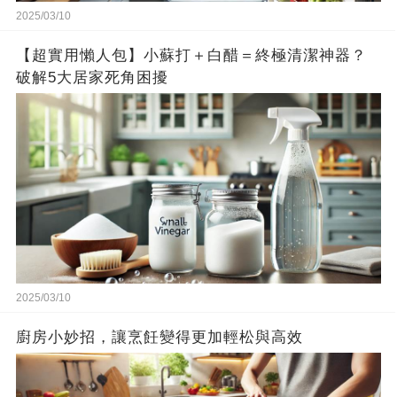
2025/03/10
【超實用懶人包】小蘇打＋白醋＝終極清潔神器？
破解5大居家死角困擾
2025/03/10
廚房小妙招，讓烹飪變得更加輕松與高效