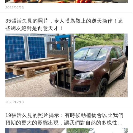
2025/02/25
35張活久見的照片，令人嘆為觀止的逆天操作！這
些網友絕對是創意天才！
2023/12/18
19張活久見的照片揭示：有時候動植物會以比我們
預期的更大的形態出現，讓我們對自然的多樣性感
到驚嘆