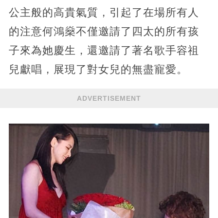
公主般的高貴氣質，引起了在場所有人
的注意何鴻燊不僅邀請了四太的所有孩
子來為她慶生，還邀請了著名歌手容祖
兒獻唱，展現了對女兒的無盡寵愛。
ADVERTISEMENT