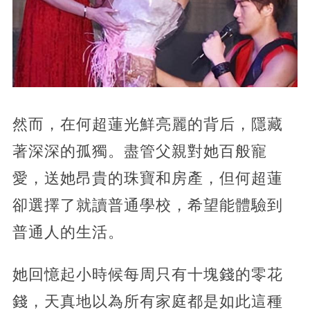
然而，在何超蓮光鮮亮麗的背后，隱藏
著深深的孤獨。盡管父親對她百般寵
愛，送她昂貴的珠寶和房產，但何超蓮
卻選擇了就讀普通學校，希望能體驗到
普通人的生活。
她回憶起小時候每周只有十塊錢的零花
錢，天真地以為所有家庭都是如此這種