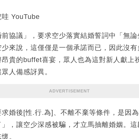
 YouTube
婚前協議」，要求空少落實結婚誓詞中「無論
空少來說，這僅僅是一個承諾而已，因此沒有
昂貴的buffet喜宴，眾人也為這對新人獻上
讓眾人備感訝異。
ADVERTISEMENT
求婚後[性.行.為]、不離不棄等條件，是因
了」，讓空少深感被騙，才立馬抽離婚姻。這
忘懷。