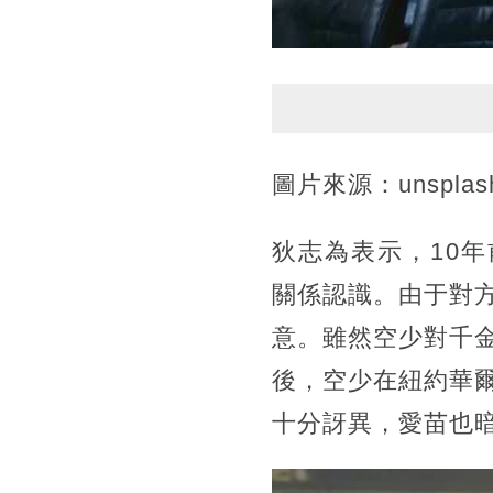
圖片來源：unsplas
狄志為表示，10
關係認識。由于對
意。雖然空少對千
後，空少在紐約華
十分訝異，愛苗也