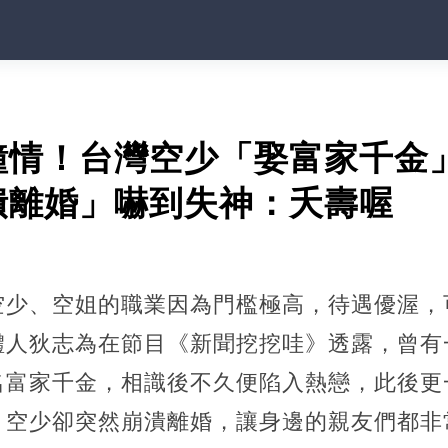
鐘情！台灣空少「娶富家千金
潰離婚」嚇到失神：夭壽喔
空少、空姐的職業因為門檻極高，待遇優渥，
體人狄志為在節目《新聞挖挖哇》透露，曾有
名富家千金，相識後不久便陷入熱戀，此後更
，空少卻突然崩潰離婚，讓身邊的親友們都非