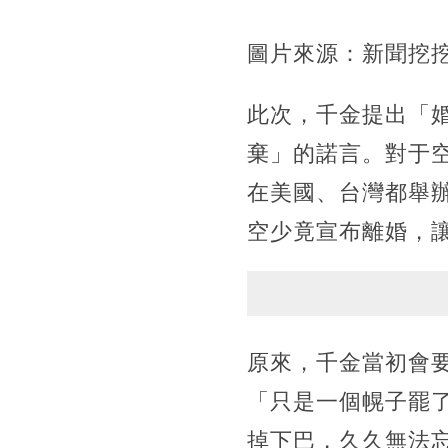
圖片來源：新聞挖挖哇
此次，千金提出「
棄」的諾言。對于
在美國、台灣都舉辦
空少竟宣布離婚，
原來，千金當初會要
「只是一個幌子罷
掉下巴，久久無法