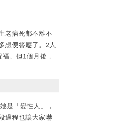
生老病死都不離不
多想便答應了。2人
祝福。但1個月後，
為她是「變性人」，
段過程也讓大家嚇