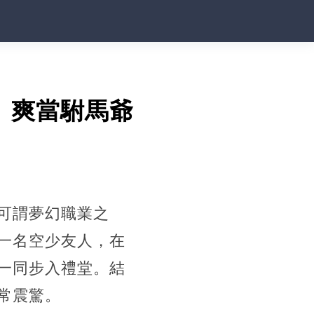
」爽當駙馬爺
可謂夢幻職業之
一名空少友人，在
一同步入禮堂。結
常震驚。