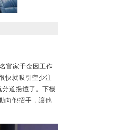
名富家千金因工作
很快就吸引空少注
就分道揚鑣了。下機
動向他招手，讓他