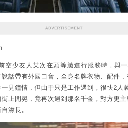
ADVERTISEMENT
h
年前空少友人某次在頭等艙進行服務時，與一
方說話帶有外國口音，全身名牌衣物、配件，
金一見鐘情，但由于只是工作遇到，很快2人
爾街上閒晃，竟再次遇到那名千金，對方更主
暗自滋長。