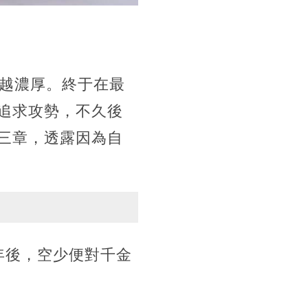
來越濃厚。終于在最
追求攻勢，不久後
三章，透露因為自
年後，空少便對千金