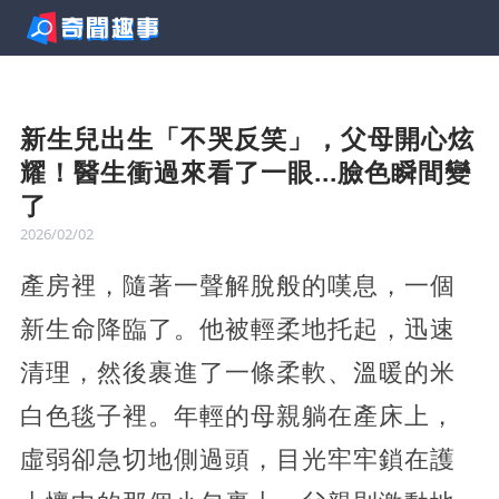
新生兒出生「不哭反笑」，父母開心炫
耀！醫生衝過來看了一眼...臉色瞬間變
了
2026/02/02
產房裡，隨著一聲解脫般的嘆息，一個
新生命降臨了。他被輕柔地托起，迅速
清理，然後裹進了一條柔軟、溫暖的米
白色毯子裡。年輕的母親躺在產床上，
虛弱卻急切地側過頭，目光牢牢鎖在護