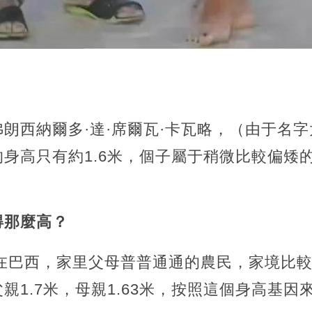
朗西納爾多·達·席爾瓦·卡瓦略，（由于名
身高只有約1.6米，個子屬于稍微比較偏矮
得那麼高？
生在巴西，家里父母普普通通的農民，家境比
親1.7米，母親1.63米，按照這個身高基