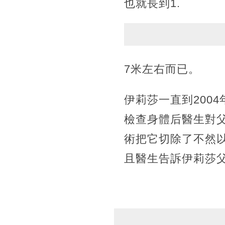
也就長到1.
7米左右而已。
伊莉莎一直到200
檢查身體后醫生對
術把它切除了不然
且醫生告訴伊莉莎