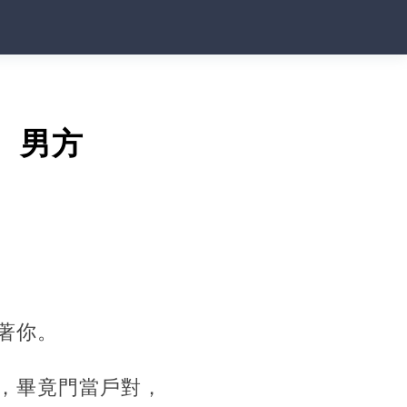
、男方
著你。
，畢竟門當戶對，