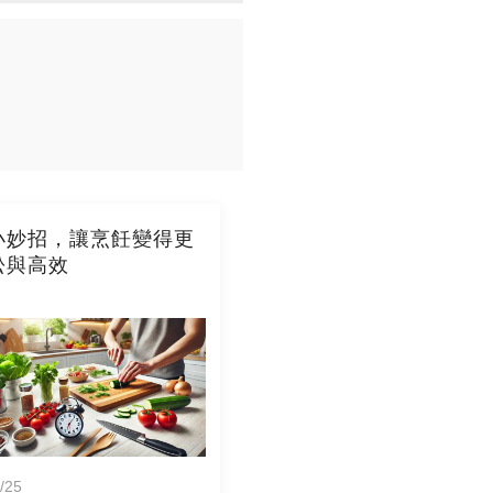
小妙招，讓烹飪變得更
松與高效
/25