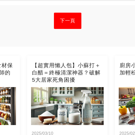
下一頁
食材保
【超實用懶人包】小蘇打＋
廚房
師的
白醋＝終極清潔神器？破解
加輕
5大居家死角困擾
2025/03/10
2025/02