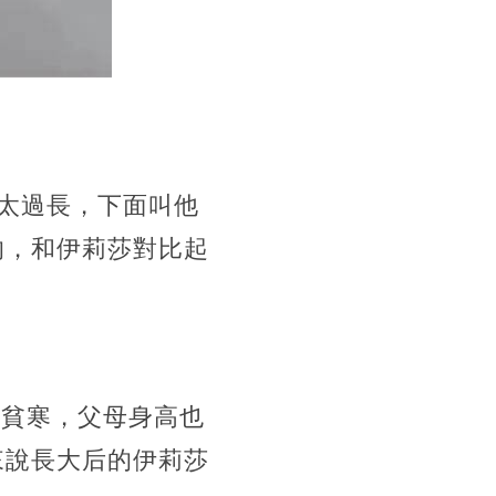
字太過長，下面叫他
的，和伊莉莎對比起
較貧寒，父母身高也
因來說長大后的伊莉莎