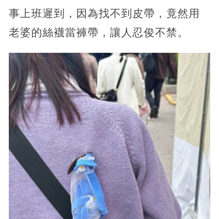
事上班遲到，因為找不到皮帶，竟然用
老婆的絲襪當褲帶，讓人忍俊不禁。