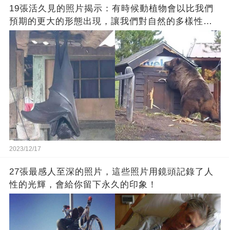
19張活久見的照片揭示：有時候動植物會以比我們
預期的更大的形態出現，讓我們對自然的多樣性感
到驚嘆
2023/12/17
27張最感人至深的照片，這些照片用鏡頭記錄了人
性的光輝，會給你留下永久的印象！