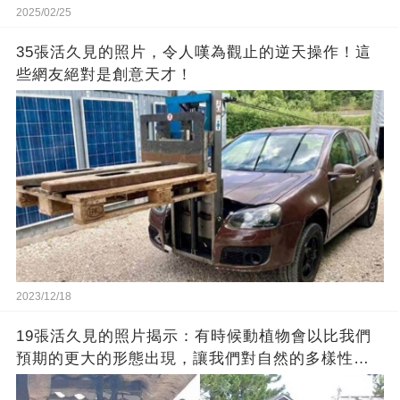
2025/02/25
35張活久見的照片，令人嘆為觀止的逆天操作！這
些網友絕對是創意天才！
2023/12/18
19張活久見的照片揭示：有時候動植物會以比我們
預期的更大的形態出現，讓我們對自然的多樣性感
到驚嘆