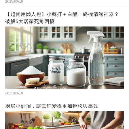
2025/03/10
【超實用懶人包】小蘇打＋白醋＝終極清潔神器？
破解5大居家死角困擾
2025/03/10
廚房小妙招，讓烹飪變得更加輕松與高效