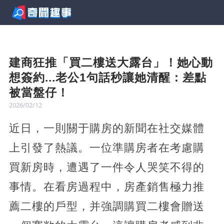
建商狂推「買二樓送大露台」！她心動
想簽約...老公1句話秒讓她清醒：差點
被當盤仔！
2026/02/12
近日，一則關于購房的新聞在社交媒體
上引發了熱議。一位準購房者在考慮購
買新房時，遭遇了一件令人哭笑不得的
事情。在看房過程中，房產銷售極力推
薦二樓的戶型，并強調購買二樓會贈送