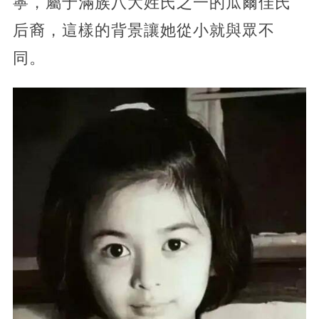
寧，屬于滿族八大姓氏之一的瓜爾佳氏
后裔，這樣的背景讓她從小就與眾不
同。