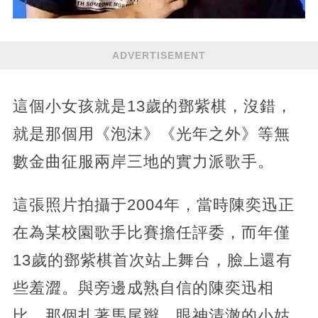
ADVERTISEMENT
這個小女孩就是13歲的鄧紫棋，沒錯，
就是那個用《泡沫》《光年之外》等無
數金曲征服兩岸三地的實力派歌手。
這張照片拍攝于2004年，當時陳奕迅正
在為某校園歌手比賽擔任評委，而年僅
13歲的鄧紫棋首次站上舞台，臉上還有
些羞澀。與旁邊成熟自信的陳奕迅相
比，那個扎著馬尾辮、眼神清澈的小姑