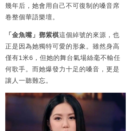
幾年后，她會用自己不可復制的嗓音席
卷整個華語樂壇。
「金魚嘴」鄧紫棋
這個綽號的來源，也
正是因為她獨特可愛的形象。雖然身高
僅有1米6，但她的舞台氣場絲毫不輸任
何歌手。而她爆發力十足的嗓音，更是
讓人一聽難忘。