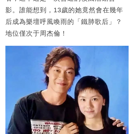
影。誰能想到，13歲的她竟然會在幾年
后成為樂壇呼風喚雨的「鐵肺歌后」？
地位僅次于周杰倫！