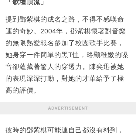
「歌壇頂流」
提到鄧紫棋的成名之路，不得不感嘆命
運的奇妙。2004年，鄧紫棋懷著對音樂
的無限熱愛報名參加了校園歌手比賽，
她身穿一件簡單的黑T恤，略顯稚嫩的嗓
音卻蘊藏著驚人的穿透力。陳奕迅被她
的表現深深打動，對她的才華給予了極
高的評價。
ADVERTISEMENT
彼時的鄧紫棋可能連自己都沒有料到，