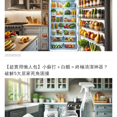
2025/03/10
【超實用懶人包】小蘇打＋白醋＝終極清潔神器？
破解5大居家死角困擾