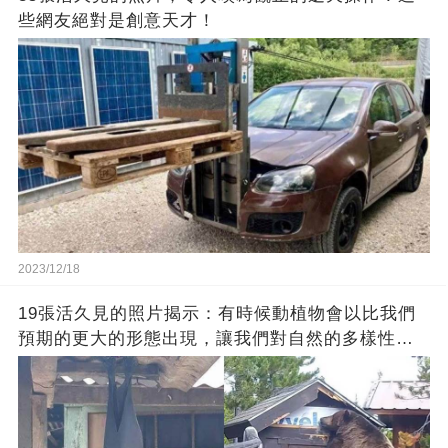
些網友絕對是創意天才！
2023/12/18
19張活久見的照片揭示：有時候動植物會以比我們
預期的更大的形態出現，讓我們對自然的多樣性感
到驚嘆