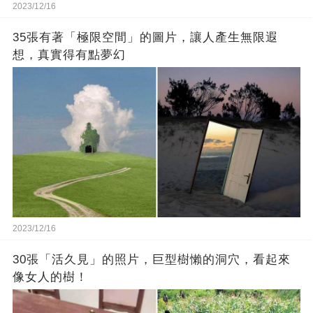
2023/12/16
35張有著「極限空間」的圖片，讓人產生無限遐
想，真實得有點夢幻
2023/12/16
30張「活久見」的照片，巨型樹懶的洞穴，看起來
像女人的樹！