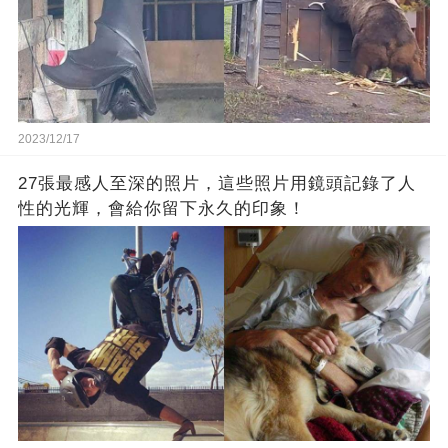
2023/12/17
27張最感人至深的照片，這些照片用鏡頭記錄了人
性的光輝，會給你留下永久的印象！