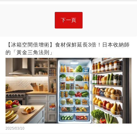
下一頁
【冰箱空間倍增術】食材保鮮延長3倍！日本收納師
的「黃金三角法則」
2025/03/10