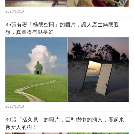
2023/12/16
35張有著「極限空間」的圖片，讓人產生無限遐
想，真實得有點夢幻
2023/12/16
30張「活久見」的照片，巨型樹懶的洞穴，看起來
像女人的樹！