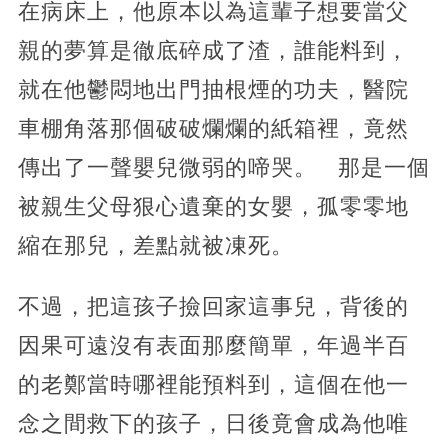
在病床上，他原本以為這輩子想要當父
親的夢算是徹底碎成了渣，誰能料到，
就在他鬱悶地出門抽根煙的功夫，醫院
車棚角落那個破破爛爛的紙箱裡，竟然
傳出了一聲嬰兒微弱的啼哭。 那是一個
被親生父母狠心遺棄的女嬰，孤零零地
縮在那兒，差點就被凍死。
不過，把這孩子撿回家這事兒，背後的
因果可遠沒有表面那麼簡單，年過半百
的老鄭當時哪裡能預料到，這個在他一
念之間救下的孩子，日後竟會成為他唯