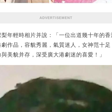
ADVERTISEMENT
雪梨年輕時相片并說：「一位出道幾十年的香
港劇作品，容貌秀麗，氣質迷人，女神范十足
力與美貌并存，深受廣大港劇迷的喜愛！」