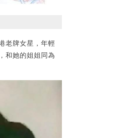
港老牌女星，年輕
，和她的姐姐同為