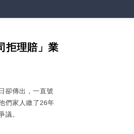
司拒理賠」業
日卻傳出，一直號
他們家人繳了26年
爭議。