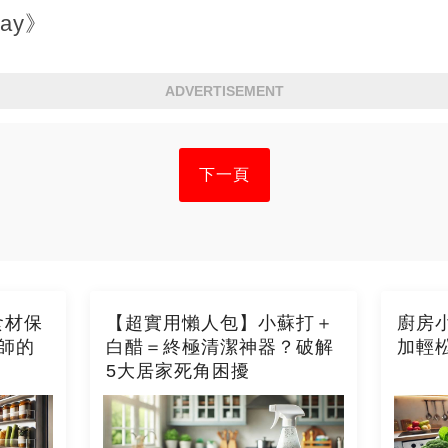
ay》
ADVERTISEMENT
下一頁
食材保
【超實用懶人包】小蘇打＋
廚房
師的
白醋＝終極清潔神器？破解
加輕
5大居家死角困擾