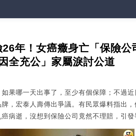
險26年！女癌癥身亡「保險公
原因全充公」家屬淚討公道
，如果哪一天出事了，至少有個保障；不過近
品牌，宏泰人壽傳出爭議。有民眾爆料指出，
乳癌病逝，沒想到保險公司竟然不理賠，引發