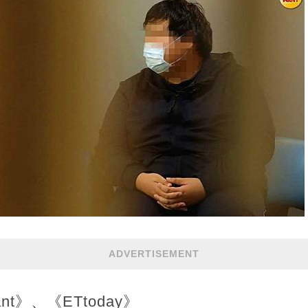
ADVERTISEMENT
t》、《ETtoday》