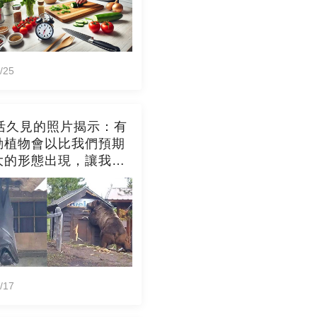
/25
張活久見的照片揭示：有
動植物會以比我們預期
大的形態出現，讓我們
然的多樣性感到驚嘆
/17