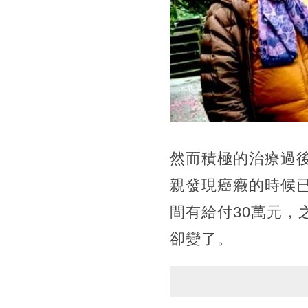
然而積極的治療過
親發現癌癥的時候
間有給付30萬元
卻變了。