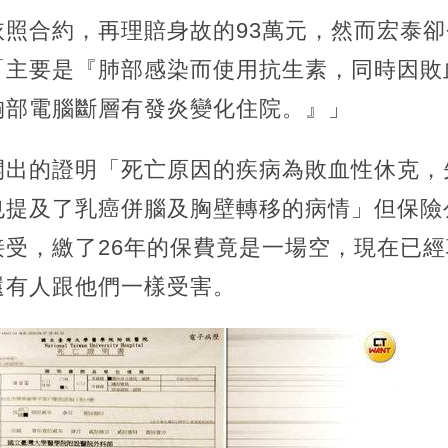
依照合約，再理賠身故的93萬元，然而宏泰
「主要是『肺部感染而使用抗生素，同時因敗
胸部電腦斷層有發炎變化住院。』」
開出的證明「死亡原因的疾病為敗血性休克，
也提及了乳癌併腦及胸壁轉移的病情」但保險
接受，繳了26年的保費竟是一場空，現在已
還有人跟他們一樣受害。