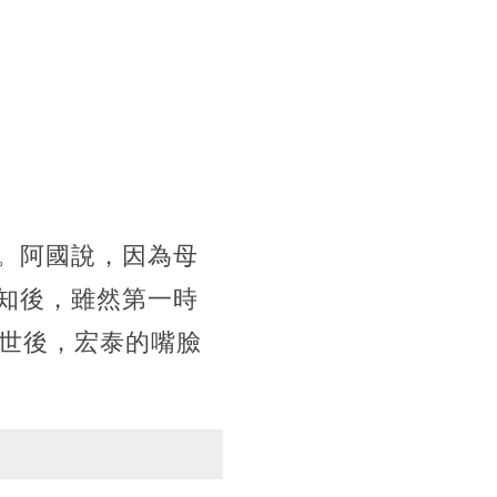
。阿國說，因為母
知後，雖然第一時
過世後，宏泰的嘴臉