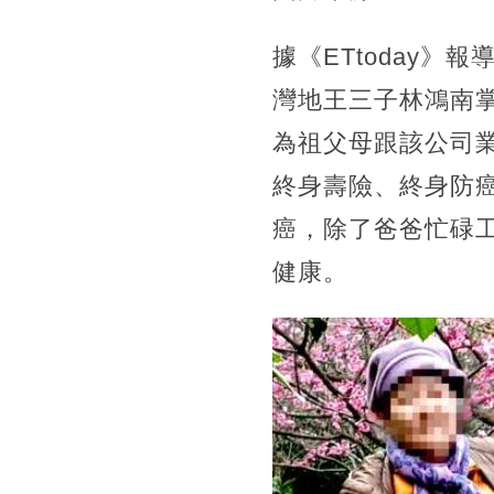
據《ETtoday》
灣地王三子林鴻南
為祖父母跟該公司
終身壽險、終身防癌
癌，除了爸爸忙碌
健康。