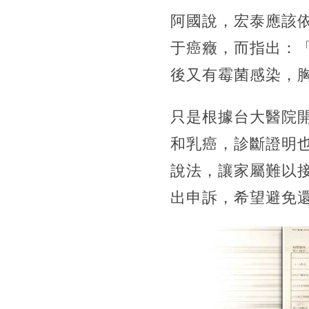
阿國說，宏泰應該
于癌癥，而指出：
後又有霉菌感染，
只是根據台大醫院
和乳癌，診斷證明
說法，讓家屬難以
出申訴，希望避免