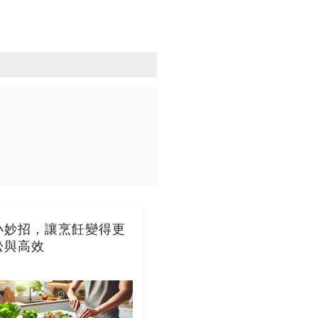
小妙招，讓烹飪變得更
松與高效