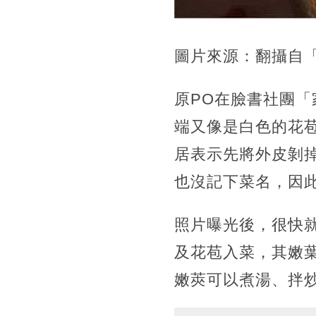
圖片來源：翻攝自
原PO在臉書社團
端又像是白色的花
居表示先將外皮剝
也沒記下菜名，因
照片曝光後，很快
及花苞入菜，其嫩葉
嫩莢可以煮湯、拌