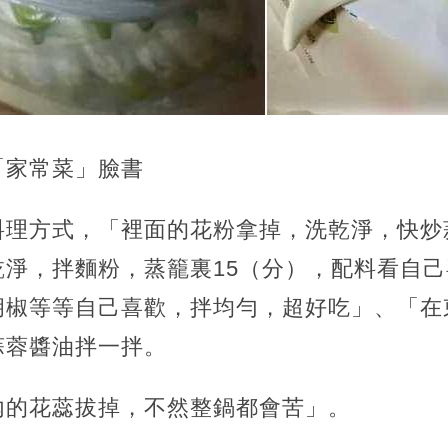
「家常菜」臉書
料理方式，「裡面的花粉拿掉，洗乾淨，快炒
乾淨，拌麵粉，蒸籠裏15（分），配料看自
胡椒等等自己喜歡，拌均勻，超好吃」、「在
蒜蓉醬油拌一拌。
內的花蕊拔掉，不然整鍋都會苦」。