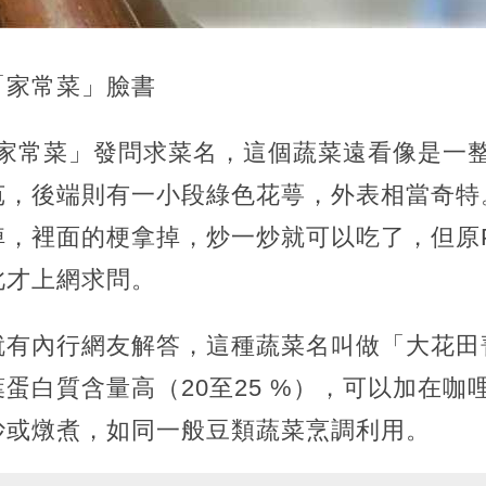
「家常菜」臉書
「家常菜」發問求菜名，這個蔬菜遠看像是一
苞，後端則有一小段綠色花萼，外表相當奇特
掉，裡面的梗拿掉，炒一炒就可以吃了，但原
此才上網求問。
就有內行網友解答，這種蔬菜名叫做「大花田
蛋白質含量高（20至25 %），可以加在咖
炒或燉煮，如同一般豆類蔬菜烹調利用。