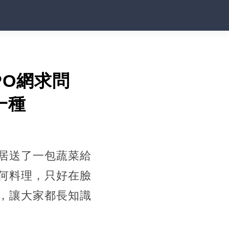
PO網求問
一種
居送了一包蔬菜給
何料理，只好在臉
，讓大家都長知識