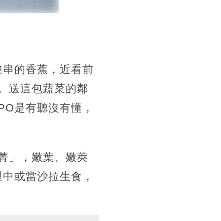
整串的香蕉，近看前
。送這包蔬菜的鄰
PO是有聽沒有懂，
菁」，嫩葉、嫩莢
哩中或當沙拉生食，