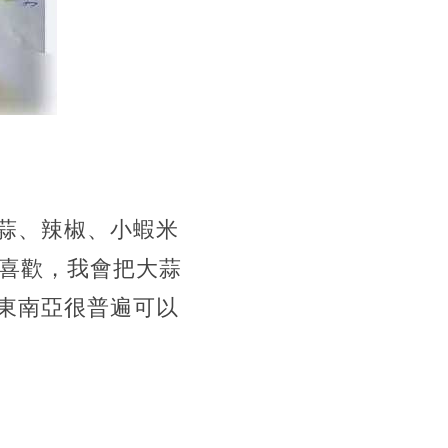
蒜、辣椒、小蝦米
己喜歡，我會把大蒜
東南亞很普遍可以