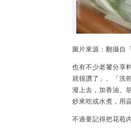
圖片來源：翻攝自
也有不少老饕分享
就很讚了」、「洗
潑上去，加香油、
炒來吃或水煮，用
不過要記得把花苞