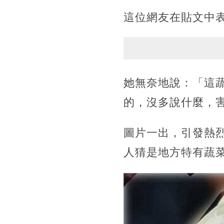
這位網友在貼文中
她無奈地說：「這
的，沒多說什麼，
圖片一出，引發熱
人猜是地方特有蔬