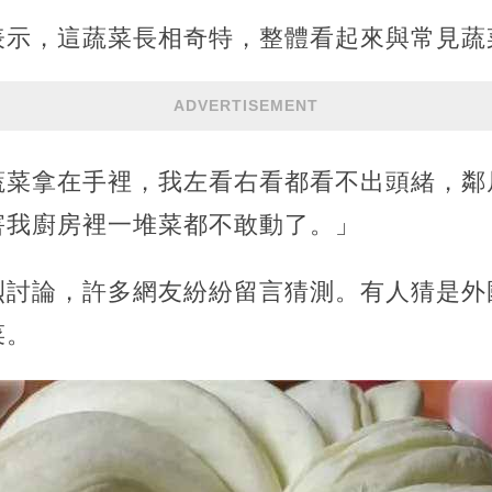
表示，這蔬菜長相奇特，整體看起來與常見蔬
ADVERTISEMENT
蔬菜拿在手裡，我左看右看都看不出頭緒，鄰
害我廚房裡一堆菜都不敢動了。」
烈討論，許多網友紛紛留言猜測。有人猜是外
菜。