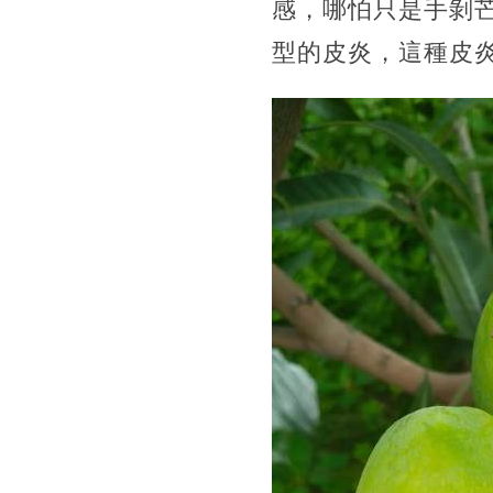
感，哪怕只是手剝芒
型的皮炎，這種皮