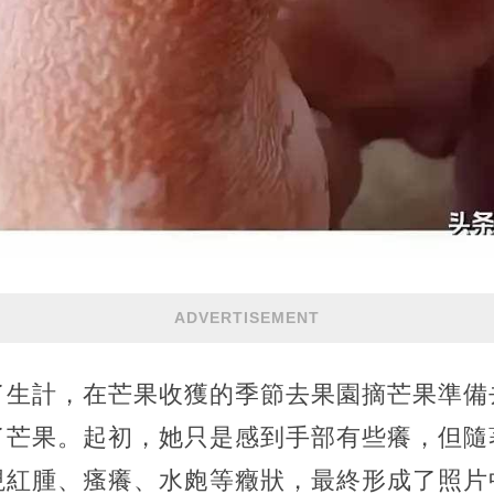
ADVERTISEMENT
了生計，在芒果收獲的季節去果園摘芒果準備
了芒果。起初，她只是感到手部有些癢，但隨
現紅腫、瘙癢、水皰等癥狀，最終形成了照片